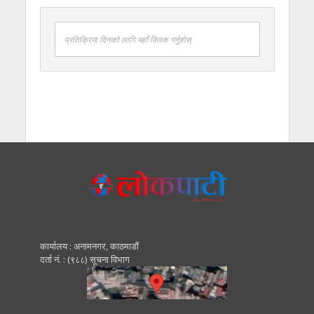
प्रतिक्रिया दिनको लागि यहाँ क्लिक गर्नुहोस्
कार्यालय : अनामनगर, काठमाडाैं
दर्ता नं. : (९८८) सूचना विभाग