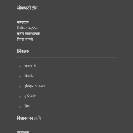
लोकपाटी टीम
सम्पादक
विशेश्वर कट्टेल
बजार व्यवस्थापक
विवश काफ्ले
लिंकहरु
राजनीति
विजनेस
इतिहास/सभ्यता
दृष्टिकोण
विश्व
विज्ञापनका लागि
प्रबन्धक