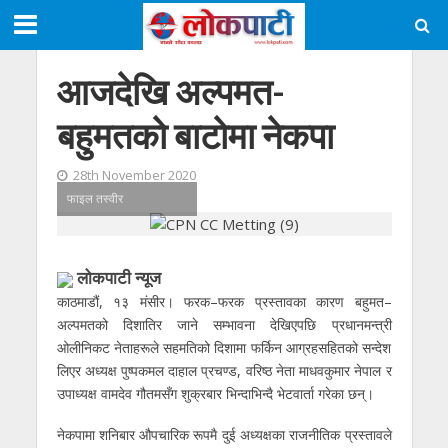
आजदेखि अल्पमत-
बहुमतकाे बाटाेमा नेकपा
28th November 2020
फाइल तस्वीर
लोकपाटी न्यूज
काठमाडौं, १३ म‌ंसीर। फरक–फरक प्रस्तावका कारण बहुमत–
अल्पमतको दिशातिर जाने सम्भावना देखिएपछि प्रधानमन्त्री
ओलीनिकट नेताहरूले सहमतिको दिशामा फर्किन आग्रहसहितको सन्देश
लिएर अध्यक्ष पुष्पकमल दाहाल प्रचण्ड, वरिष्ठ नेता माधवकुमार नेपाल र
उपाध्यक्ष वामदेव गौतमसँग शुक्रबार भिन्दाभिन्दै भेटवार्ता गरेका छन्।
नेकपामा शनिबार औपचारिक रूपमै दुई अध्यक्षका राजनीतिक प्रस्तावले