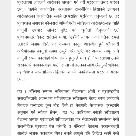
प्रस्तावमा लगाएको आरोपको खण्डन गर्ने गरी प्रस्ताव तयार पारेका
छन्। ‘उहाँले राजनीतिक प्रस्तावमा राजनीतिक हिसाबले लगाएको
आरोपहरूको राजनीतिक रूपले तथ्यसहित प्रतिवाद गर्नुभएको छ, तर
प्रचण्डले लगाएको फौजदारी अभियोगसँग जोडिएका आरोपहरूलाई चाहिँ
कानुनी उपचार खोजेर पुष्टि गर्न चुनौती दिनुभएको छ,’
प्रधानमन्त्रीनिकट स्रोतले भन्यो, ‘उहाँको मान्यता राजनीतिक रूपले
उठाएको जवाफ दिने, तर राज्यका कानुन आकर्षित हुने फौजदारी
अभियोगलाई कानुनी रूपमा उजुरी गरेर पुष्टि गर अन्यथा आफू पनि
कानुनी रूपमा कारबाही भोग्न तयार हुनुपर्छ भन्ने हो।’ प्रस्तावमा उनले
सरकारको कामकारबाही, पार्टी एकता जोगाउनका लागि खेल्नुपर्ने भूमिका,
महाधिवेशन कार्यतालिकासहितको आगामी कार्ययोजना प्रस्ताव गरेका
छन्।
गत ३ मंसिरमा सम्पन्न सचिवालय बैठकयता ओली र प्रचण्डबीच
संवादहीनताकै अवस्थामा पहिलोपटक सचिवालय बैठक बस्न लागेकाले
विवादले यसपटक कुन मोड लिने हो नेकपाकै नेताहरूले प्रस्टसँग
अनुमान गर्न सकेका छैनन्। गत २८ कात्तिकमा बसेको सचिवालय
बैठकमा अध्यक्ष प्रचण्डले सचिवालयका चार नेताहरूको समर्थनमा बेग्लै
राजनीतिक प्रस्ताव पेस गरेपछि ३ मंसिरको बैठकमा प्रधानमन्त्री
ओलीले जवाफ फर्काएका थिए। उनले आफूले पनि लिखित रूपमै बेग्लै