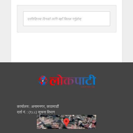
प्रतिक्रिया दिनको लागि यहाँ क्लिक गर्नुहोस्
कार्यालय : अनामनगर, काठमाडाैं
दर्ता नं. : (९८८) सूचना विभाग