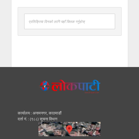
प्रतिक्रिया दिनको लागि यहाँ क्लिक गर्नुहोस्
कार्यालय : अनामनगर, काठमाडाैं
दर्ता नं. : (९८८) सूचना विभाग