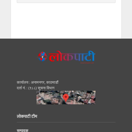
कार्यालय : अनामनगर, काठमाडाैं
दर्ता नं. : (९८८) सूचना विभाग
लोकपाटी टीम
सम्पादक