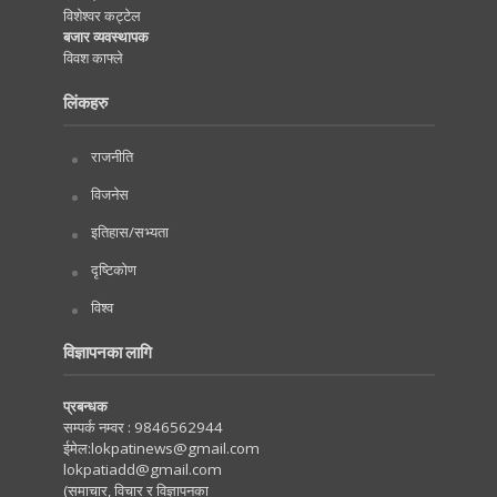
विशेश्वर कट्टेल
बजार व्यवस्थापक
विवश काफ्ले
लिंकहरु
राजनीति
विजनेस
इतिहास/सभ्यता
दृष्टिकोण
विश्व
विज्ञापनका लागि
प्रबन्धक
सम्पर्क नम्वर :
9846562944
ईमेल:
lokpatinews@gmail.com
lokpatiadd@gmail.com
(समाचार, विचार र विज्ञापनका