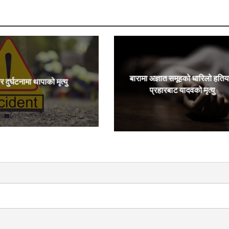
बारामा अज्ञात समूहको धारिलो हतिय
र दुर्घटनामा थापाको मृत्यु
प्रहारबाट यादवको मृत्यु