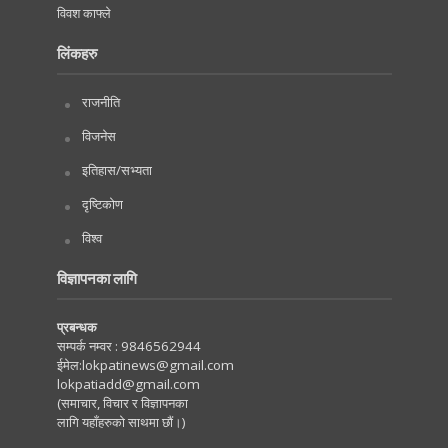
विवश काफ्ले
लिंकहरु
राजनीति
विजनेस
इतिहास/सभ्यता
दृष्टिकोण
विश्व
विज्ञापनका लागि
प्रबन्धक
सम्पर्क नम्वर :
9846562944
ईमेल:
lokpatinews@gmail.com
lokpatiadd@gmail.com
(समाचार, विचार र विज्ञापनका
लागि यहाँहरुको साथमा छौं।)