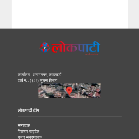
कार्यालय : अनामनगर, काठमाडाैं
दर्ता नं. : (९८८) सूचना विभाग
लोकपाटी टीम
सम्पादक
विशेश्वर कट्टेल
बजार व्यवस्थापक