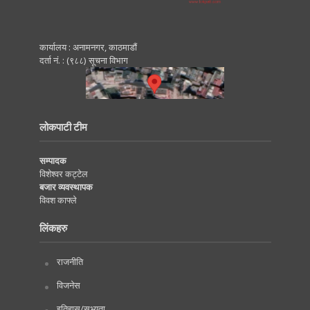
कार्यालय : अनामनगर, काठमाडाैं
दर्ता नं. : (९८८) सूचना विभाग
लोकपाटी टीम
सम्पादक
विशेश्वर कट्टेल
बजार व्यवस्थापक
विवश काफ्ले
लिंकहरु
राजनीति
विजनेस
इतिहास/सभ्यता