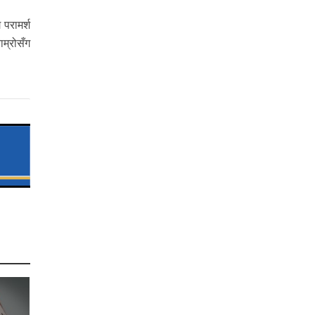
 परामर्श
ाम्रोसँग