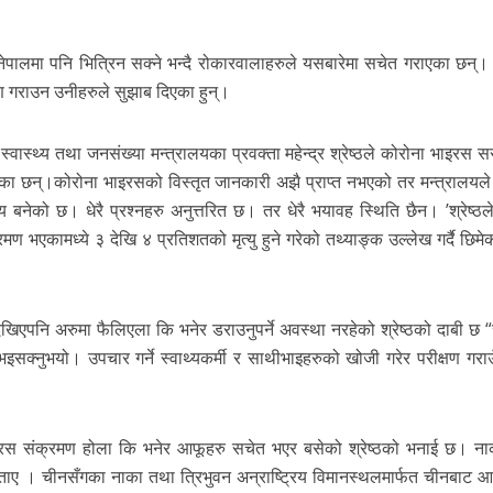
ालमा पनि भित्रिन सक्ने भन्दै रोकारवालाहरुले यसबारेमा सचेत गराएका छन्। त
्षण गराउन उनीहरुले सुझाब दिएका हुन्।
स्वास्थ्य तथा जनसंख्या मन्त्रालयका प्रवक्ता महेन्द्र श्रेष्ठले कोरोना भाइरस स
 पारेका छन्।कोरोना भाइरसको विस्तृत जानकारी अझै प्राप्त नभएको तर मन्त्रालयले स
बनेको छ। धेरै प्रश्नहरु अनुत्तरित छ। तर धेरै भयावह स्थिति छैन। ’श्रेष्ठल
्रमण भएकामध्ये ३ देखि ४ प्रतिशतको मृत्यु हुने गरेको तथ्याङ्क उल्लेख गर्दै छिमे
नि अरुमा फैलिएला कि भनेर डराउनुपर्ने अवस्था नरहेको श्रेष्ठको दाबी छ “स्
क्नुभयो। उपचार गर्ने स्वाथ्यकर्मी र साथीभाइहरुको खोजी गरेर परीक्षण गराउँ
रस संक्रमण होला कि भनेर आफूहरु सचेत भएर बसेको श्रेष्ठको भनाई छ। ना
ताए । चीनसँगका नाका तथा त्रिभुवन अन्राष्ट्रिय विमानस्थलमार्फत चीनबाट आ