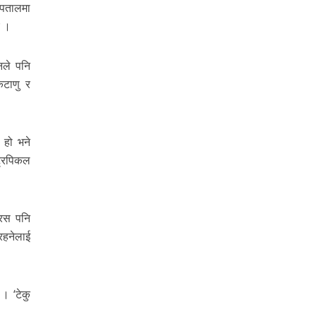
स्पतालमा
ए ।
ठनले पनि
िटाणु र
 हो भने
ट्रपिकल
इरस पनि
रहनेलाई
 । ‘टेकु