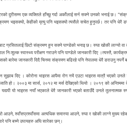
को दुरीसम्म एक व्यक्तिले हाँच्छु गर्दा अर्कोलाई सर्न सक्ने उनको भनाई छ। “सं
ण भइसक्यो, केहीको मृत्यु पनि भइसक्यो त्यसैले सचेत हुनुपर्छ। तर पनि धेरै डरा
गबाट ग्रसितलाई छिटो संक्रमण हुन सक्ने पाण्डेको भनाइ छ। रुघा खोकी लाग्यो वा
ःशुल्क स्वास्थ्य परीक्षण गराउने पनि पाण्डेले जानकारी दिए ।त्यस्तै, कार्यक्र
सको बारेमा जानकारी दिदै चिनमा संक्रमण बढिरहे पनि नेपालमा धेरै डराउनु नपर्ने
खान सुझाब दिए । कोरोना भाइरस आपैमा रोग नभै एउटा भाइरस मात्रै भएको उनले
रजाति हो। २००३ मा सार्स, २०१२ मा मर्स देखिएको थियो । २०१९ को अन्तिममा 
पी यो भाइरस नयाँ भएकाले धेरै जानकारी भएको बताउँदै उनले तुलनात्मक रुपमा
आउने, श्वाँसप्रश्वाँसमा अत्यधिक समास्या आउने, रुघा र खोकी लाग्ने मुख्य रहे
रे पनि बच्ने उपायहरु अघि सारेका छन्।