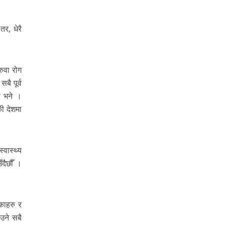
र, धेरै
रुवा रोग
बै पूर्व
े भने ।
की देशमा
वास्थ्य
दैछौँ ।
काहरु र
उने सबै