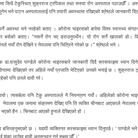
 लागेमा सिधै टेकुस्थित् शुक्रराज ट्रपिकल तथा सरुवा रोग अस्पताल पठाउछौँ । अ
ाउँ पुगेन भने पाटन अस्पताललाई पनि तयारी अवस्थामा रखिएको श्रेष्ठले जानकारी दि
उनुपर्ने अवस्था भने नरहेको बताए । कोरोना भाइरसको बारेमा विश्व स्वास्थ्य संग
एर बसेको बताए। ”नसर्ने रोग भए डराउनुपर्थेन। यो रोग सर्ने खालको हो। क
ले नयाँ रोग देखिने र नेपालमा पनि भित्रिने गरेको छ ।” श्रेष्ठले भने ।
 डा.वासुदेव पाण्डेले कोरोना भाइरसबारे जानकारी दिदै सरसफाइमा ध्यान दिने
विगतमा देखिएको तर अहिले नयाँ प्रजाति भेटिएको उनको भनाई छ । शुक्रराज 
रहेको पनि उनले दावी गरे।
ो। त्यसबेला पनि टेकु अस्पतालले नै नियन्त्रण गर्यो। अहिलेको कोरोना भा
े । नेपालमा एक जनामा संक्रमण देखिए पनि ति व्यक्ति चीनबाट आएकाले नेपालमा 
 भएको हैन । चिनबाट आएको हुनाले देखिएको हो ।
ा बसिरहनुभएको छ । यद्यपी व्यक्तिगत सरसफाइमा ध्यान दिनुपर्छ। ’ पाण्डेले भने
शंका लागेमा हामी अनुसन्धान गर्न सक्षम छौँ ।’