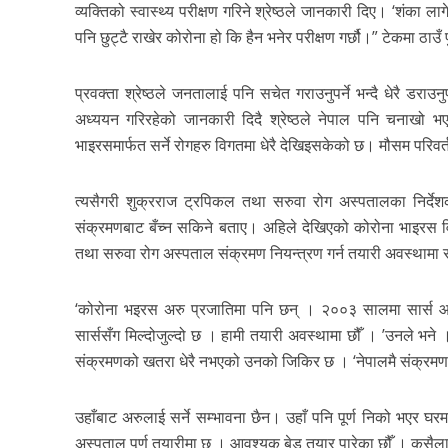
व्यक्तिको स्वास्थ्य परीक्षण गरिने श्रेष्ठले जानकारी दिए। ‘शंका
पनि छुट्टै राखेर कोरोना हो कि हैन भनेर परीक्षण गर्छौ।” टेकमा ठ
प्रवक्ता श्रेष्ठले जनतालाई पनि सचेत गराउनुपर्ने भन्दै धेरै डरा
अध्ययन गरिरहेको जानकारी दिदै श्रेष्ठले नेपाल पनि चनाखो भ
भाइरसमार्फत सर्ने रोगहरु विगतमा धेरै देखिइसकेको छ। मौसम परिवर्तन
त्यसैगरी शुक्रराज ट्रपिकल तथा सरुवा रोग अस्पतालका निर्देशक
संक्रमणबाट बँच्न सकिने बताए। अहिले देखिएको कोरोना भाइरस 
तथा सरुवा रोग अस्पताल संक्रमण नियन्त्रण गर्न तयारी अवस्थामा 
‘कोरोना भइरस अरु प्रजातिमा पनि छन् । २००३ सालमा सार्स आय
सार्ससँग मिल्दोजुल्दो छ । हामी तयारी अवस्थामा छौँ । ’उनले भन
संक्रमणको खतरा धेरै नभएको उनको जिकिर छ । ‘नेपालमै संक्रमण
उहाँबाट अरुलाई सर्ने सम्भावना छैन। उहाँ पनि पूर्ण निको भएर घरम
अस्पताल पूर्ण तयारीमा छ । आवश्यक बेड तयार पारेका छौँ । कसैलाई 