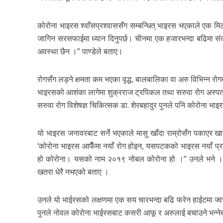
कोरोना भाइरस श्वाँसप्रश्वाससँग सम्बन्धित् भाइरस भएकाले एक मिटर
जागिन सरसफाईमा ध्यान दिनुपर्छ। चीनमा एक हजारभन्दा बढिमा संक्रम
अवस्था छैन ।” पाण्डेले बताए।
रोगसँग लड्ने क्षमता कम भएका वृद्ध, बालबालिका वा अरु विभिन्न रो
भाइरसको आशंका लागेमा शुक्रराज ट्रपिकल तथा सरुवा रोग अस्पताल नि
सरुवा रोग विशेषज्ञ चिकित्सक डा. शेरबहादुर पुनले पनि कोरोना भाइर
यो भाइरस जनावरबाट सर्ने भएकाले मासु खाँदा राम्रोसँग पकाएर 
‘कोरोना भाइरस आफैँमा नयाँ रोग होइन, यसपटकको भाइरस नयाँ प्
हो कोरोना। यसको नाम २०१९ नोबल कोरोना हो ।” उनले भने । यद्य
खतरा धेरै नभएको बताए ।
उनले यो भाईरसको लक्षणमा एक सय चारभन्दा बढि फरेन हाईटमा ज्वरो 
पुनले नोवल कोरोना भाईरसबाट कसरी आफू र अरुलाई बचाउने भन्नेबा