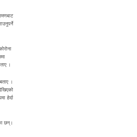
क्रमणबाट
उनुपर्ने
 कोरोना
ममा
 बताए ।
 बताए ।
देखिएको
 हेर्दा
का छन्।