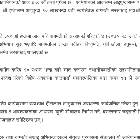
 महाभियानको आज ३५० औं हप्ता पुगेको छ। अभियानको आजसम्म आइपुग्दासम्म 
औं हप्तासम्म आइपुग्दा १० लाखभन्दा बढी स्वयंसेवक बागमती सरसफाई महाअ
ो ३५० औं हप्तामा आज पनि बागमतीको सरसफाई गरिएको छ।२०७० जेठ ५ गते गुह्
ियान सुरु भएपछि बागमतीका शाखा नदीहरु विष्णुमति, धोवीखोला, हनुमन्ते, 
ुमा समेत सरसफाई थालिएको छ।
बाहिर करिब ९० स्थान भन्दा बढी शहर बजारमा स्थानीयबासीको सहभागिता
प्रवेश गरेको विशेष अवशरमा काठमाडौं महानरपालिका वडा नम्बर ११ ले स्व
 कार्यक्रममा वडाध्यक्ष हीरालाल तण्डुकारले अवधारणा सार्वजनिक गरेका हुन्
ालय र आवश्यकताका आधारमा घुम्ती शौचालय निर्माण गर्ने, बसन्तनगर रुद्रमती 
्ने योजनाहरु समेटिएका छन्।
हरु तथा बाग्मती सफाइ अभियन्ताहरुको संयुक्त प्रयासमा संचालित यो अभियानमा