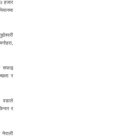
१२ हजार
भियानमा
येश्वरी
मनोहरा,
मा सफाइ
च्छता र
। वडाले
किनार र
 नेपाली