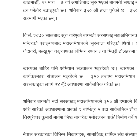
काठमाडौं, ११ माघ । ७ वर्ष अगाडिबाट सुरु भएको बागमती सफाइ
टन फोहोर उठाइएको छ। शनिबार ३५० औं हप्ता पुगेको छ। ३५० 
सहभागी भएका छन्।
वि.संं. २०७० सालबाट सुरु गरिएको बागमती सरसफाइ महाअभियानक
मन्दिरको प्राङ्गणबाट महाअभियानको सुरुवाता गरिएको थियो। अभ
गोदावरी, बल्खु एवं चक्रपथका बिभिन्न स्थान तथा भित्री टोलहर
उपत्यका बाहिर पनि अभियान सञ्चालन भइरहेको छ। उपत्यका 
कार्यक्रमहरु संचालन भइरहेको छ । ३५० हप्तामा महाअभियान 
सरसफाइका लागि २४ बुँदे अवधारणा सार्वजनिक गरेको छ।
शनिवार बागमती नदी सरसफाइ महाअभियानको ३५० औं हप्ताको बिशेष
अघि सारेको अवधारणामा अबको २ बर्ष्भित्र ५ वटा सार्वजनिक शौच
त्रिपुरेश्वर कुमारी मार्गमा ‘जेष्ठ नागरिक मनोरञ्जन पार्क’ निर्माण गर
नेपाल सरकारका विभिन्न निकायहरु, सामाजिक,धार्मिक संघ संस्था