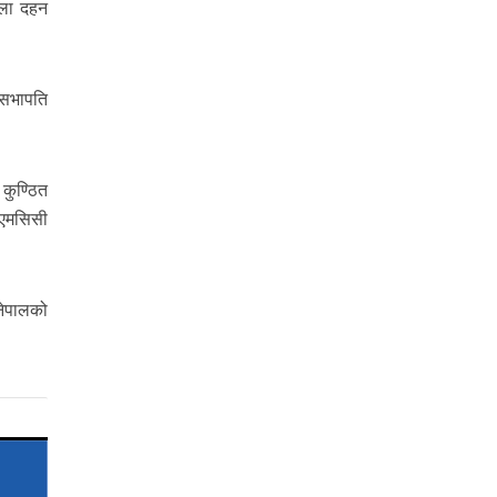
्ला दहन
 सभापति
कुण्ठित
थ एमसिसी
नेपालको