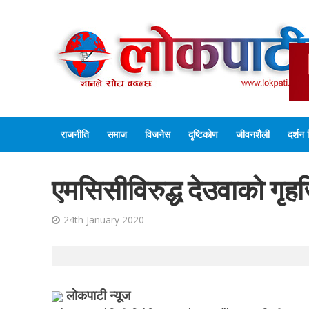
राजनीति
समाज
विजनेस
दृष्टिकोण
जीवनशैली
दर्शन 
एमसिसीविरुद्ध देउवाको गृहजि
24th January 2020
लाेकपाटी न्यूज