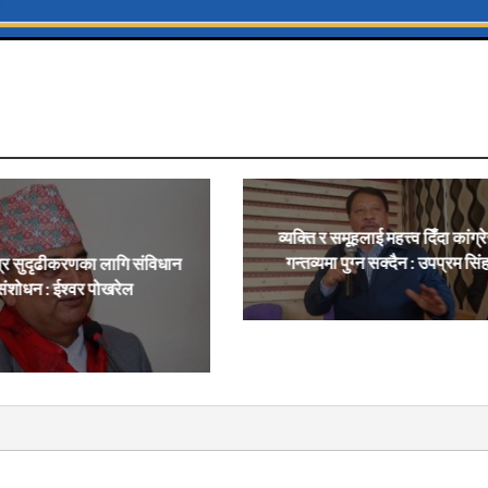
व्यक्ति र समूहलाई महत्त्व दिँदा कांग्र
गन्तव्यमा पुग्न सक्दैन : उपप्रम सिं
्र सुदृढीकरणका लागि संविधान
संशोधन : ईश्वर पोखरेल