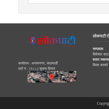
लोकपाटी ट
सम्पादक
विशेश्वर कट्
बजार व्यवस्
कार्यालय : अनामनगर, काठमाडाैं
विवश काफ्ले
दर्ता नं. : (९८८) सूचना विभाग
Copyrig