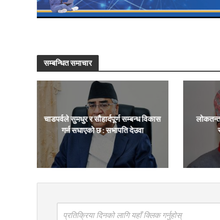
सम्बन्धित समाचार
चाडपर्वले सुमधुर र सौहार्दपूर्ण सम्बन्ध विकास
लोकतन्त
गर्न सघाएको छ : सभापति देउवा
प्रतिक्रिया दिनको लागि यहाँ क्लिक गर्नुहोस्