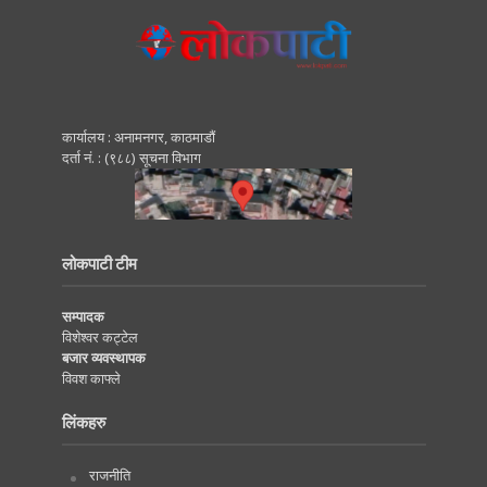
कार्यालय : अनामनगर, काठमाडाैं
दर्ता नं. : (९८८) सूचना विभाग
लोकपाटी टीम
सम्पादक
विशेश्वर कट्टेल
बजार व्यवस्थापक
विवश काफ्ले
लिंकहरु
राजनीति