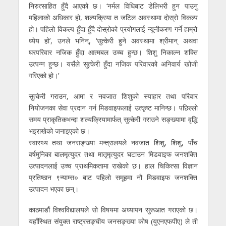
निरुत्साहित हुँदै आएको छ। ‘नर्मल विधिबाट डेलिभरी हुन पाउनु
महिलाको अधिकार हो, शल्यक्रिया त जटिल अवस्थामा दोस्रो विकल्प
हो। पहिलो विकल्प हुँदा हुँदै दोस्रोको प्रयोगलाई न्यूनीकरण गर्ने हाम्रो
ध्येय हो’, उनले भनिन्, ‘सुत्केरी हुने अवस्थामा श्रीमान् अथवा
घरपरिवार नजिक हुँदा आत्मबल उच्च हुन्छ। शिशु निकाल्न शक्ति
उत्पन्न हुन्छ। यसैले सुत्केरी हुँदा नजिक परिवारको अनिवार्य खोजी
गरिएको हो।’
सुत्केरी गराउन, आमा र नवजात शिशुको स्याहार तथा परिवार
नियोजनका सेवा प्रदान गर्न मिडवाइफलाई उत्कृष्ट मानिन्छ। पछिल्लो
समय प्राकृतिकभन्दा शल्यक्रियामार्फत् सुत्केरी गराउने सङ्ख्यामा वृद्धि
भइराखेको जनाइएको छ।
स्वास्थ्य तथा जनसङ्ख्या मन्त्रालयले नवजात शिशु, शिशु, पाँच
वर्षमुनिका बालमृत्युदर तथा मातृमृत्युदर घटाउन मिडवाइफ जनशक्ति
उत्पादनलाई उच्च प्राथमिकतामा राखेको छ। हाल चिकित्सा विज्ञान
प्रतिष्ठान ९न्याम्स० बाट पहिलो समूहमा नौ मिडवाइफ जनशक्ति
उत्पादन भएका छन्।
काठमाडौं विश्वविद्यालयले सो विषयमा अध्यापन सुरूआत गराएको छ।
यहाँस्थित संयुक्त राष्ट्रसङ्घीय जनसङ्ख्या कोष (युएनएफपीए) ले ती