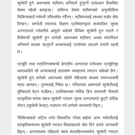
सुत्केरी हुने अवस्थामा श्रीमान् अनिवार्य हुनुपर्ने प्रावधान विकसित
देशमा रहेको बताइन्छ। कतिपय देशमा श्रीमानको अनुमतिबिना
चिकित्सकले गर्भवती जाँचसमेत गर्दैनन्। श्रीमानलाई साथमा राखेर सेवा
दिन्छन्। कर्णाली स्वास्थ्य विज्ञान प्रतिष्ठानद्वारा सञ्चालित जुम्ला
अस्पतालले गर्भवतीले आफूले चाहेको विधिमा सुत्केरी हुन पाउने र
विशेषगरी सुत्केरी हुन लागेको अवस्थामा श्रीमान् अथवा घरपरिवार
अनिवार्य साथमा रहनुपर्ने अभ्यासलाई प्रयोगमा ल्याउने तयारी थाल्दै
छ।
प्रसूति तथा स्त्रीरोगसम्बन्धी केन्द्रीय अस्पताल परोपकार प्रसूतिगृह
थापाथलीले सो अभ्यासलाई हालसम्म व्यवहारमा ल्याउन सकेको छैन।
सुत्केरी हुन् लागेको अवस्थामा रहेकी महिलाका साथमा स्वास्थ्यकर्मी
मात्र रहन्छन्। पुरुषलाई निषेध छ। परिवारका आफन्तले सुत्केरीलाई
मुश्किलले भेट्न पाउँछन्। प्रतिष्ठानका नर्सिङ डिन सरस्वती गौतमले
प्राकृतिक रूपमा सहज सुत्केरी गराउन जुम्ला अस्पतालले छुट्टै बर्थिङ
सेन्टर (सुत्केरी केन्द्र) स्थापना गर्न लागेको जानकारी दिइन्।
‘चिकित्सकले जटिल भनेर सिफारिस गरेका बाहेक’ अन्य गर्भवतीलाई
प्राकृतिकरूपमा सुत्केरी गराउन मिडवाइफले सेवा दिने उनले जानकारी
दिइन्। अस्पतालमा पछिल्लो समय शल्यक्रियामार्फत् सुत्केरी गराउन