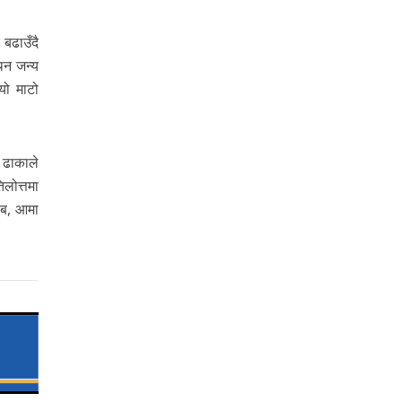
बढाउँदै
थिन जन्य
यो माटो
 ढाकाले
लोत्तमा
लब, आमा