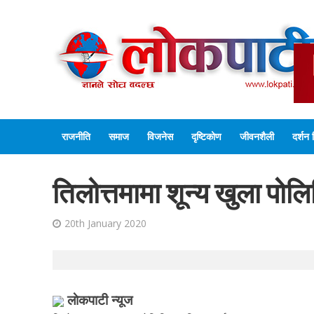
राजनीति
समाज
विजनेस
दृष्टिकोण
जीवनशैली
दर्शन 
तिलोत्तमामा शून्य खुला पो
20th January 2020
लाेकपाटी न्यूज