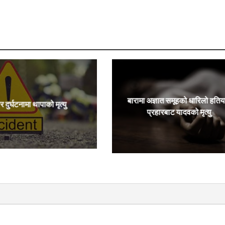
बारामा अज्ञात समूहको धारिलो हतिय
र दुर्घटनामा थापाको मृत्यु
प्रहारबाट यादवको मृत्यु