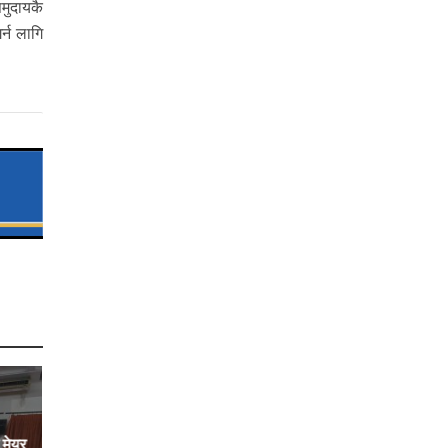
मुदायकै
्न लागि
 मेयर