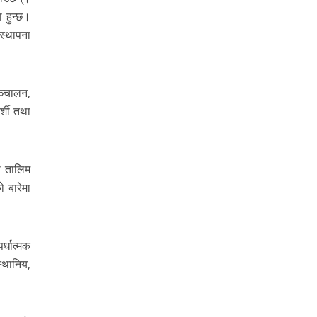
 हुन्छ।
स्थापना
ञ्चालन,
र्शी तथा
ा तालिम
 बारेमा
्धात्मक
्थानिय,