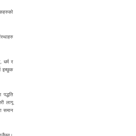
पकहरुको
स्थाहरु
 धर्म र
 इच्छुक
 पद्धति
री लागू
मा समान
ाउँछन्।