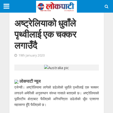
अष्ट्रेलियाको धुवाँले
पृथ्वीलाई एक चक्कर
लगाउँदै
19th January 2020
लाेकपाटी न्यूज
एजेन्सी। अष्ट्रेलियामा लागेको डढेलोको धुवाँले पृथ्वीलाई एक चक्कर
लगाउने अमेरिकी अनुसन्धान संस्था नासाले बताएको छ। अष्ट्रेलियाको
पूर्वीतटीय क्षेत्रबाट फैलिएको अनियन्त्रित डढेलोको धुँवा प्रशान्त
महासागर हुँदै फैलिएको छ।