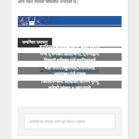
अलि राहत मिलेको बिबिसीले जनाएको छ।
सम्बन्धित समाचार
ह्यारिसले महिलामाथि टिप्पणी गरेको
भन्दै ट्रम्पको आलोचना, ट्रम्पद्वारा
दिमागी परीक्षण गर्न ह्यारिसलाई
चुनौती
बङ्गलादेशका राष्ट्रपतिलाई
अपदस्थ गर्न दबाब
फिलिपिन्समा आँधीका कारण मृत्यु
हुनेको संख्या १ सय पुग्यो
प्रतिक्रिया दिनको लागि यहाँ क्लिक गर्नुहोस्