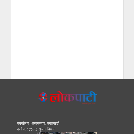
कार्यालय : अनामनगर, काठमाडाैं
दर्ता नं. : (९८८) सूचना विभाग