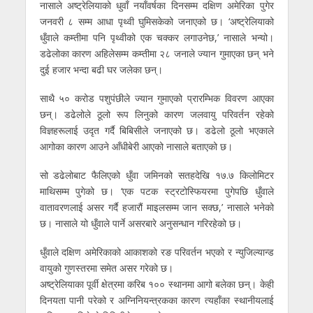
नासाले अष्ट्रेलियाको धुवाँ नयाँवर्षका दिनसम्म दक्षिण अमेरिका पुगेर
जनवरी ८ सम्म आधा पृथ्वी घुमिसकेको जनाएको छ। ‘अष्ट्रेलियाको
धुँवाले कम्तीमा पनि पृथ्वीको एक चक्कर लगाउनेछ,’ नासाले भन्यो।
डढेलोका कारण अहिलेसम्म कम्तीमा २८ जनाले ज्यान गुमाएका छन् भने
दुई हजार भन्दा बढी घर जलेका छन्।
साथै ५० करोड पशुपंछीले ज्यान गुमाएको प्रारम्भिक विवरण आएका
छन्। डढेलोले ठूलो रूप लिनुको कारण जलवायु परिवर्तन रहेको
विज्ञहरूलाई उदृत गर्दै बिबिसीले जनाएको छ। डढेलो ठूलो भएकाले
आगोका कारण आउने आँधीबेरी आएको नासाले बताएको छ।
सो डढेलोबाट फैलिएको धुँवा जमिनको सतहदेखि १७.७ किलोमिटर
माथिसम्म पुगेको छ। ‘एक पटक स्ट्रटोस्फियरमा पुगेपछि धुँवाले
वातावरणलाई असर गर्दै हजारौं माइलसम्म जान सक्छ,’ नासाले भनेको
छ। नासाले यो धुँवाले पार्ने असरबारे अनुसन्धान गरिरहेको छ।
धुँवाले दक्षिण अमेरिकाको आकाशको रङ परिवर्तन भएको र न्युजिल्यान्ड
वायुको गुणस्तरमा समेत असर गरेको छ।
अष्ट्रेलियाका पूर्वी क्षेत्रमा करिब १०० स्थानमा आगो बलेका छन्। केही
दिनयता पानी परेको र अग्निनियन्त्रकका कारण त्यहाँका स्थानीयलाई