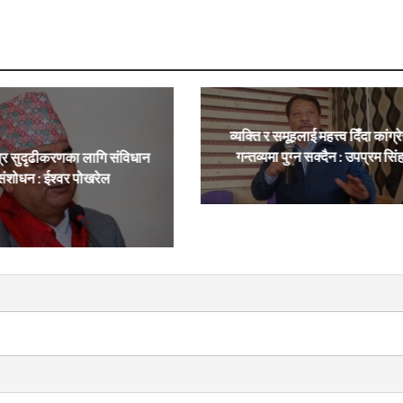
व्यक्ति र समूहलाई महत्त्व दिँदा कांग्र
गन्तव्यमा पुग्न सक्दैन : उपप्रम सिं
्र सुदृढीकरणका लागि संविधान
संशोधन : ईश्वर पोखरेल