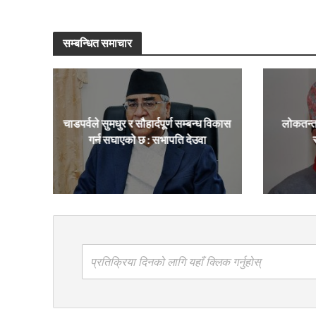
सम्बन्धित समाचार
चाडपर्वले सुमधुर र सौहार्दपूर्ण सम्बन्ध विकास
लोकतन्त
गर्न सघाएको छ : सभापति देउवा
प्रतिक्रिया दिनको लागि यहाँ क्लिक गर्नुहोस्