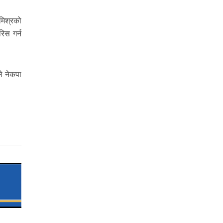
मिश्रको
िस गर्न
े नेकपा