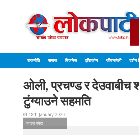
राजनीति
समाज
विजनेस
दृष्टिकोण
जीवनशैली
दर्शन 
ओली, प्रचण्ड र देउवाबीच श
टुंग्याउने सहमति
18th January 2020
फाइल फोटो