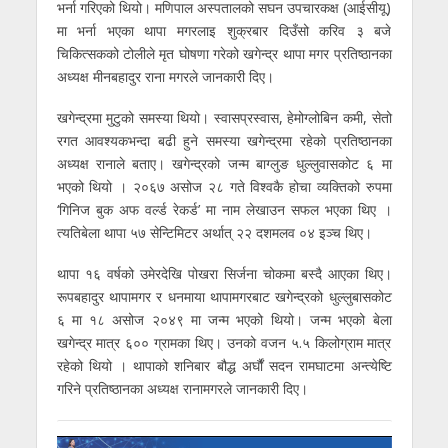
भर्ना गरिएको थियो। मणिपाल अस्पतालको सघन उपचारकक्ष (आईसीयू)
मा भर्ना भएका थापा मगरलाइ शुक्रबार दिउँसो करिव ३ बजे
चिकित्सकको टोलीले मृत घोषणा गरेको खगेन्द्र थापा मगर प्रतिष्ठानका
अध्यक्ष मीनबहादुर राना मगरले जानकारी दिए।
खगेन्द्रमा मुटुको समस्या थियो। स्वासप्रस्वास, हेमोग्लोबिन कमी, सेतो
रगत आवश्यकभन्दा बढी हुने समस्या खगेन्द्रमा रहेको प्रतिष्ठानका
अध्यक्ष रानाले बताए। खगेन्द्रको जन्म बाग्लुङ धुल्लुवासकोट ६ मा
भएको थियो । २०६७ असोज २८ गते विश्वकै होचा व्यक्तिको रुपमा
‘गिनिज बुक अफ वर्ल्ड रेकर्ड’ मा नाम लेखाउन सफल भएका थिए ।
त्यतिबेला थापा ५७ सेन्टिमिटर अर्थात् २२ दशमलव ०४ इञ्च थिए।
थापा १६ वर्षको उमेरदेखि पोखरा सिर्जना चोकमा बस्दै आएका थिए।
रूपबहादुर थापामगर र धनमाया थापामगरबाट खगेन्द्रको धुल्लुबासकोट
६ मा १८ असोज २०४९ मा जन्म भएको थियो। जन्म भएको बेला
खगेन्द्र मात्र ६०० ग्रामका थिए। उनको वजन ५.५ किलोग्राम मात्र
रहेको थियो । थापाको शनिबार बौद्ध अर्घौं सदन रामघाटमा अन्त्येष्टि
गरिने प्रतिष्ठानका अध्यक्ष रानामगरले जानकारी दिए।