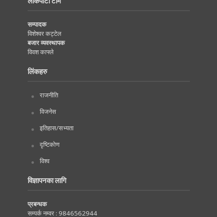
लोकपाटी टीम
सम्पादक
विशेश्वर कट्टेल
बजार व्यवस्थापक
विवश काफ्ले
लिंकहरु
राजनीति
विजनेस
इतिहास/सभ्यता
दृष्टिकोण
विश्व
विज्ञापनका लागि
प्रबन्धक
सम्पर्क नम्वर :
9846562944