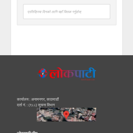
प्रतिक्रिया दिनको लागि यहाँ क्लिक गर्नुहोस्
कार्यालय : अनामनगर, काठमाडाैं
दर्ता नं. : (९८८) सूचना विभाग