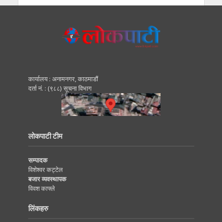
कार्यालय : अनामनगर, काठमाडाैं
दर्ता नं. : (९८८) सूचना विभाग
लोकपाटी टीम
सम्पादक
विशेश्वर कट्टेल
बजार व्यवस्थापक
विवश काफ्ले
लिंकहरु