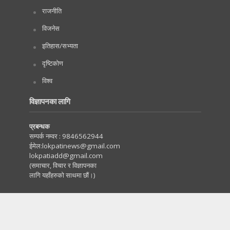
राजनीति
विजनेस
इतिहास/सभ्यता
दृष्टिकोण
विश्व
विज्ञापनका लागि
प्रबन्धक
सम्पर्क नम्वर :
9846562944
ईमेल:
lokpatinews@gmail.com
lokpatiadd@gmail.com
(समाचार, विचार र विज्ञापनका
लागि यहाँहरुको साथमा छौं।)
Copyright © 2020. All Rights Reserved by Lokpati.com
:: Maintained by
Tachyonwave
.