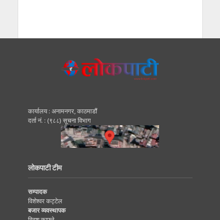
कार्यालय : अनामनगर, काठमाडाैं
दर्ता नं. : (९८८) सूचना विभाग
लोकपाटी टीम
सम्पादक
विशेश्वर कट्टेल
बजार व्यवस्थापक
विवश काफ्ले