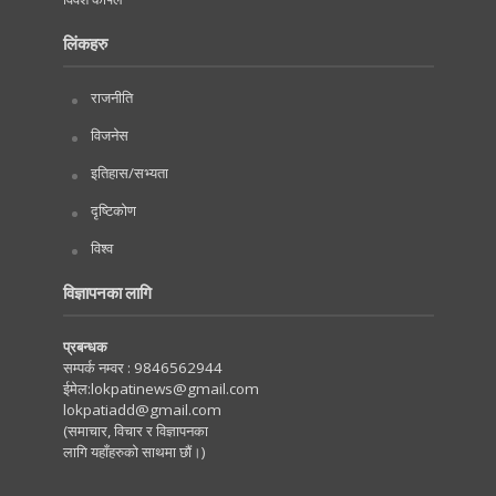
लिंकहरु
राजनीति
विजनेस
इतिहास/सभ्यता
दृष्टिकोण
विश्व
विज्ञापनका लागि
प्रबन्धक
सम्पर्क नम्वर :
9846562944
ईमेल:
lokpatinews@gmail.com
lokpatiadd@gmail.com
(समाचार, विचार र विज्ञापनका
लागि यहाँहरुको साथमा छौं।)