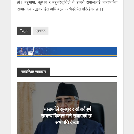
हो। बहुभाषा, बहुधर्म र बहुसंस्कृतिले नै हाम्रो समाजलाई पारस्परिक
सम्मान एवं सद्भावसहित अघि बढ्न अभिप्रेरित गरिरहेका छन्।’
Tags
प्रचण्ड
सम्बन्धित समाचार
चाडपर्वले सुमधुर र सौहार्दपूर्ण
सम्बन्ध विकास गर्न सघाएको छ :
सभापति देउवा