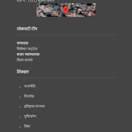
दर्ता नं. : (९८८) सूचना विभाग
लोकपाटी टीम
सम्पादक
विशेश्वर कट्टेल
बजार व्यवस्थापक
विवश काफ्ले
लिंकहरु
राजनीति
विजनेस
इतिहास/सभ्यता
दृष्टिकोण
विश्व