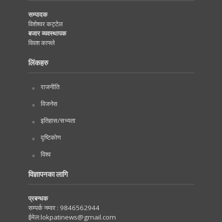
सम्पादक
विशेश्वर कट्टेल
बजार व्यवस्थापक
विवश काफ्ले
लिंकहरु
राजनीति
विजनेस
इतिहास/सभ्यता
दृष्टिकोण
विश्व
विज्ञापनका लागि
प्रबन्धक
सम्पर्क नम्वर :
9846562944
ईमेल:
lokpatinews@gmail.com