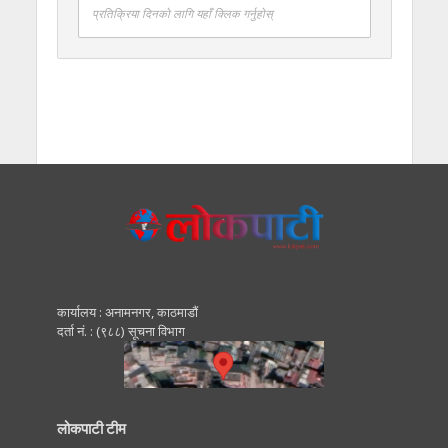
प्रतिक्रिया दिनको लागि यहाँ क्लिक गर्नुहोस्
कार्यालय : अनामनगर, काठमाडाैं
दर्ता नं. : (९८८) सूचना विभाग
लोकपाटी टीम