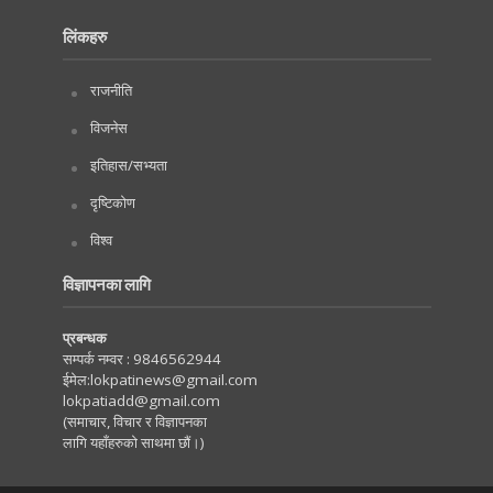
लिंकहरु
राजनीति
विजनेस
इतिहास/सभ्यता
दृष्टिकोण
विश्व
विज्ञापनका लागि
प्रबन्धक
सम्पर्क नम्वर :
9846562944
ईमेल:
lokpatinews@gmail.com
lokpatiadd@gmail.com
(समाचार, विचार र विज्ञापनका
लागि यहाँहरुको साथमा छौं।)