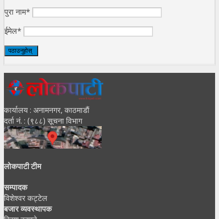
पुरा नाम*
ईमेल*
कार्यालय : अनामनगर, काठमाडाैं
दर्ता नं. : (९८८) सूचना विभाग
लोकपाटी टीम
सम्पादक
विशेश्वर कट्टेल
बजार व्यवस्थापक