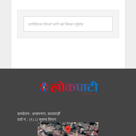
प्रतिक्रिया दिनको लागि यहाँ क्लिक गर्नुहोस्
कार्यालय : अनामनगर, काठमाडाैं
दर्ता नं. : (९८८) सूचना विभाग