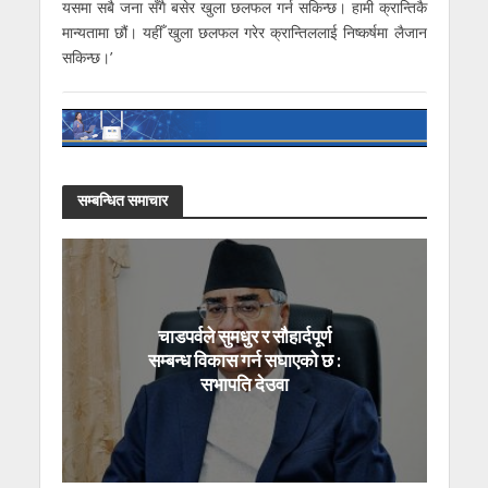
यसमा सबै जना सँगै बसेर खुला छलफल गर्न सकिन्छ। हामी क्रान्तिकै
मान्यतामा छौं। यहीँ खुला छलफल गरेर क्रान्तिललाई निष्कर्षमा लैजान
सकिन्छ।’
सम्बन्धित समाचार
चाडपर्वले सुमधुर र सौहार्दपूर्ण
सम्बन्ध विकास गर्न सघाएको छ :
सभापति देउवा