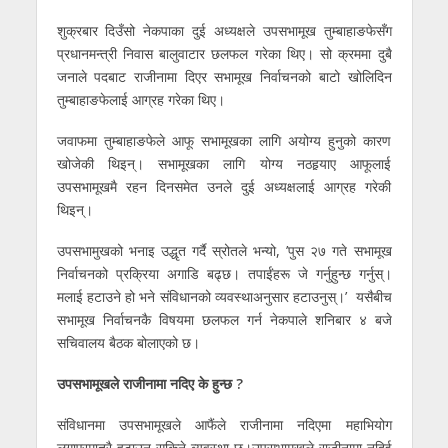
शुक्रबार दिउँसो नेकपाका दुई अध्यक्षले उपसभामूख तुम्बाहाङफेसँग
प्रधानमन्त्री निवास बालुवाटार छलफल गरेका थिए। सो क्रममा दुबै
जनाले पदबाट राजीनामा दिएर सभामूख निर्वाचनको बाटो खोलिदिन
तुम्बाहाङफेलाई आग्रह गरेका थिए।
जवाफमा तुम्बाहाङफेले आफू सभामूखका लागि अयोग्य हुनुको कारण
खोजेकी थिइन्। सभामूखका लागि योग्य नठहर्‍याए आफूलाई
उपसभामूखमै रहन दिनसमेत उनले दुई अध्यक्षलाई आग्रह गरेकी
थिइन्।
उपसभामुखको भनाइ उद्धृत गर्दै स्रोतले भन्यो, ’पुस २७ गते सभामूख
निर्वाचनको प्रक्रिया अगाडि बढ्छ। तपाईंहरू जे गर्नुहुन्छ गर्नुस्।
मलाई हटाउने हो भने संविधानको व्यवस्थाअनुसार हटाउनुस्।’ यसैबीच
सभामूख निर्वाचनकै विषयमा छलफल गर्न नेकपाले शनिबार ४ बजे
सचिवालय बैठक बोलाएको छ।
उपसभामूखले राजीनामा नदिए के हुन्छ ?
संविधानमा उपसभामूखले आफैंले राजीनामा नदिएमा महाभियोग
लगाएरमात्रै हटाउन सकिने व्यवस्था छ।उपसभामूखले राजीनामा नदिई