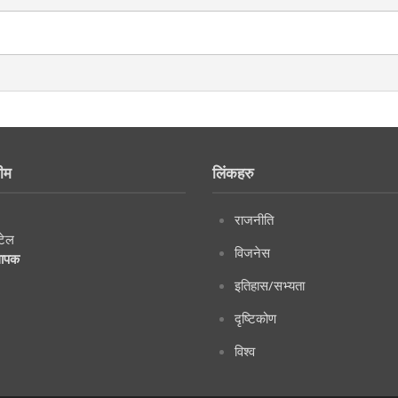
ीम
लिंकहरु
राजनीति
टेल
विजनेस
थापक
इतिहास/सभ्यता
दृष्टिकोण
विश्व