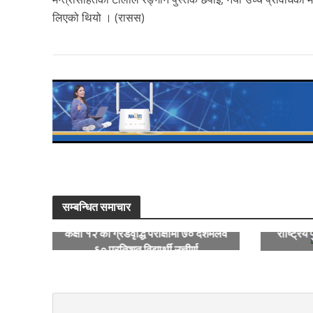
लिएको थियो । (रासस)
सम्बन्धित समाचार
कक्षा १२ को ग्रेडवृद्धि परीक्षामा ७० दशमलव
राष्ट्रिय 
६० प्रतिशत विद्यार्थी उत्तीर्ण