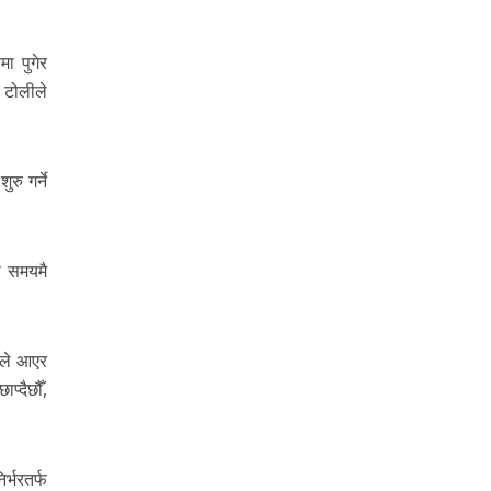
ा पुगेर
 टोलीले
रु गर्ने
ा समयमै
हिले आएर
प्दैछौँ,
र्भरतर्फ