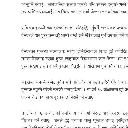
जानुपर्ने बताए। सार्वजनिक संस्था जसरी पनि सफल हुनुपर्छ भन्ने 
छपाइसँगै संस्थालाई आत्मनिर्भर बनाउन नयाँ योजना र नयाँ काम ल्याउ
सचिव दाहालले कामदारको क्षमता अभिवृद्धि गर्नुपर्ने, संस्थागत प्रब
केन्द्रले अब पुस्तकमात्रै छाप्ने नभई सबै मेशिनलाई पूर्ण उपयोग गर्न
केन्द्रका प्रबन्ध सञ्चालक महेश तिमिल्सिनाले विगत दुई वर्षदेख
नगरपालिकामा गएको हुन्छ, त्यहाँबाट विद्यालयमा जान ढिला भयो र
पुस्तक छपाइ सकेर सबै पुस्तक क्षेत्रीय कार्यालयमा पुर्‍याउने र एक
स्कूलमा समयमै बजेट पुगेन भने पनि किताब नउठाइदिने गरेको बता
पुस्तक नपुग्ने गरेको उनको भनाइ थियो । यो वर्ष १० कक्षासम्म दुई
एक करोड १० लाख पुस्तक छापिसकेको बताए।
उनले कक्षा ६, ७ र ८ को नयाँ कागज र नयाँ प्रिन्ट चार कलरमा छा
वितरण गर्ने बताए। उनले दुई चरणमा चालु पुस्तक छपाइ प्रक्र
मन्त्रीसहितको टोलीले रङ्गीन पुस्तक छपाइ, नयाँ उच्च प्रविधिको