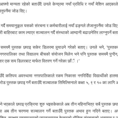
आफ्नो मान्यता रहेको बताउँदै उनले केन्द्रमा नयाँ प्रविधि र नयाँ मेशिन आएकाल
नुपर्नेमा जोड दिए।
न्ध गर्दै समयानुकूल यसको संरचना र कर्मचारीलाई नयाँ ढङ्गले लैजानुपर्नेमा जोड द
े गरी बाहिरबाट काम ल्याएर सञ्चालन गर्दै संस्थाको आम्दानी बढाउनेतिर लाग्नुपर्ने ब
ि समयमै पुस्तक छपाइ सकेर डिलरमा पुर्‍याउने गरेको बताए। उनले भने, ‘पुस्तक
 नगरपालिका तथा विद्यालय बीचको संयोजन मिलेन भने पनि पुस्तक समयमै पुग्दैन
 हजार एक सय डिलरबाट मार्फत वितरण गर्ने गरेका छाँै ।’
उँदै कतिपय अवस्थामा नगरपालिकाले रकम निकासा नगरिदिँदा विद्यार्थीको हातम
 करोड पुस्तक छपाइ गर्ने बताउँदै सञ्चालक तिमिल्सिनाले कक्षा ५, ९ र १० का लाग
प्ने भएकाले छपाइ प्रक्रिया शुरु भइसकेकाले अब तीन महिनाभित्र सबै पुस्तक छप
िया अब तीन चरणमा सञ्चालन गर्ने बताउँदै पुस्तक अभाव हुन नदिने बताए। अ
 मेशिन, सुरक्षण मुद्रणालयको छपाइलगायत केन्द्रको भौतिक संरचनाको अनुगमन र 