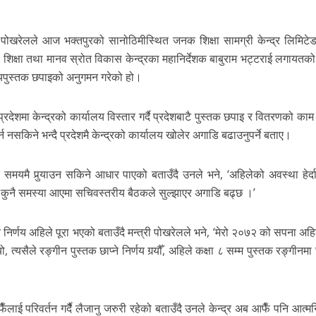
णि पोखरेलले आज भक्तपुरको सानोठिमीस्थित जनक शिक्षा सामग्री केन्द्र लिमिटेडम
शिक्षा तथा मानव स्रोत विकास केन्द्रका महानिर्देशक बाबुराम भट्टराई लगायतको
्यपुस्तक छपाइको अनुगमन गरेको हो।
रदेशमा केन्द्रको कार्यालय विस्तार गर्दै प्रदेशबाटै पुस्तक छपाइ र वितरणको काम शु
 नसकिने भन्दै प्रदेशमै केन्द्रको कार्यालय खोलेर अगाडि बढाउनुपर्ने बताए।
क समयमै पुर्‍याउन सकिने आधार पाएको बताउँदै उनले भने, ‘अहिलेको अवस्था हेर्द
सक्छौ, कुनै समस्या आएमा सचिवस्तरीय बैठकले सुल्झाएर अगाडि बढ्छ ।’
 निर्णय अहिले पूरा भएको बताउँदै मन्त्री पोखरेलले भने, ‘मेरो २०७२ को सपना अ
सैले रङ्गीन पुस्तक छाप्ने निर्णय गर्‍यौँ, अहिले कक्षा ८ सम्म पुस्तक रङ्गीनमा छा
ँलाई परिवर्तन गर्दैै लैजानु जरुरी रहेको बताउँदै उनले केन्द्र अब आफैँ पनि आत्मनि