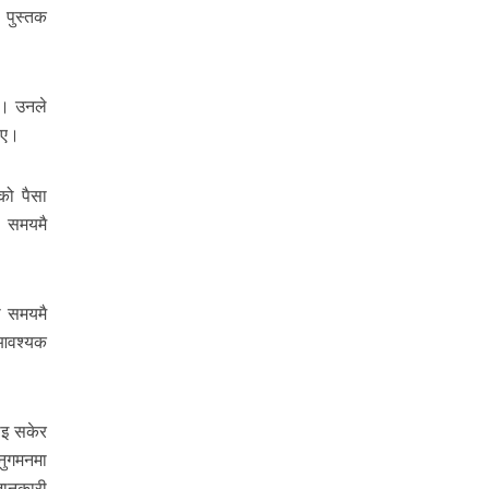
े पुस्तक
िए। उनले
ताए।
को पैसा
, समयमै
ा समयमै
ि आवश्यक
ाइ सकेर
नुगमनमा
जानकारी