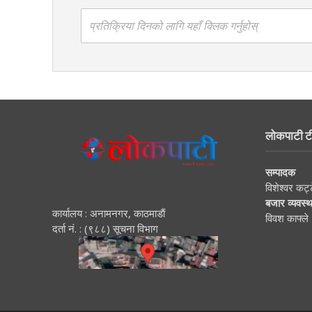
प्रतिक्रिया दिनको लागि यहाँ क्लिक गर्नुहोस्
लोकपाटी ट
सम्पादक
विशेश्वर कट्
बजार व्यवस्
कार्यालय : अनामनगर, काठमाडाैं
विवश काफ्ले
दर्ता नं. : (९८८) सूचना विभाग