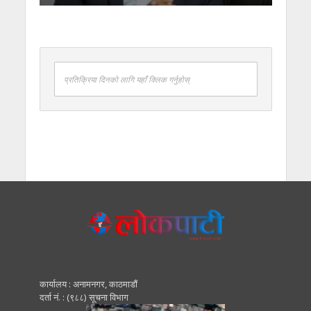
प्रतिक्रिया दिनको लागि यहाँ क्लिक गर्नुहोस्
कार्यालय : अनामनगर, काठमाडाैं
दर्ता नं. : (९८८) सूचना विभाग