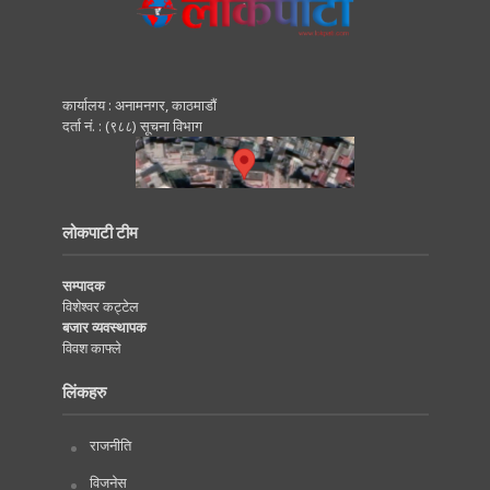
कार्यालय : अनामनगर, काठमाडाैं
दर्ता नं. : (९८८) सूचना विभाग
लोकपाटी टीम
सम्पादक
विशेश्वर कट्टेल
बजार व्यवस्थापक
विवश काफ्ले
लिंकहरु
राजनीति
विजनेस