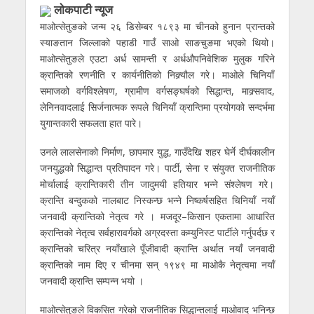
लाेकपाटी न्यूज
माओत्सेतुङको जन्म २६ डिसेम्बर १८९३ मा चीनको हुनान प्रान्तको
स्याङतान जिल्लाको पहाडी गाउँ साओ साङचुङमा भएको थियो।
माओत्सेतुङले एउटा अर्ध सामन्ती र अर्धऔपनिवेशिक मुलुक गरिने
क्रान्तिको रणनीति र कार्यनीतिको निक्र्यौल गरे। माओले चिनियाँ
समाजको वर्गविश्लेषण, ग्रामीण वर्गसङ्घर्षको सिद्धान्त, माक्र्सवाद,
लेनिनवादलाई सिर्जनात्मक रूपले चिनियाँ क्रान्तिमा प्रयोगको सन्दर्भमा
युगान्तकारी सफलता हात पारे।
उनले लालसेनाको निर्माण, छापमार युद्ध, गाउँदेखि शहर घेर्ने दीर्घकालीन
जनयुद्धको सिद्धान्त प्रतिपादन गरे। पार्टी, सेना र संयुक्त राजनीतिक
मोर्चालाई क्रान्तिकारी तीन जादुमयी हतियार भन्ने संश्लेषण गरे।
क्रान्ति बन्दुकको नालबाट निस्कन्छ भन्ने निष्कर्षसहित चिनियाँ नयाँ
जनवादी क्रान्तिको नेतृत्व गरे । मजदूर–किसान एकतामा आधारित
क्रान्तिको नेतृत्व सर्वहारावर्गको अग्रदस्ता कम्युनिस्ट पार्टीले गर्नुपर्दछ र
क्रान्तिको चरित्र नयाँखाले पूँजीवादी क्रान्ति अर्थात नयाँ जनवादी
क्रान्तिको नाम दिए र चीनमा सन् १९४९ मा माओकै नेतृत्वमा नयाँ
जनवादी क्रान्ति सम्पन्न भयो ।
माओत्सेतुङले विकसित गरेको राजनीतिक सिद्धान्तलाई माओवाद भनिन्छ