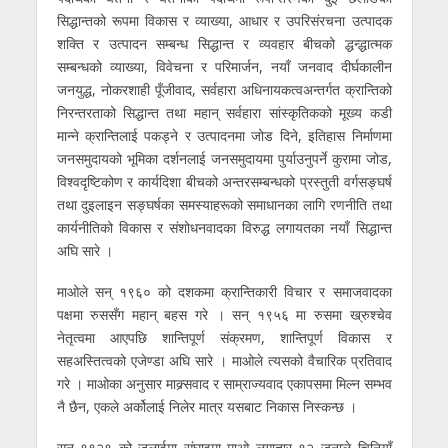
सिद्धान्तको रूपमा विकास र व्याख्या, आधार र उपरिसंरचना उत्पादक
शक्ति र उत्पादन सम्बन्ध सिद्धान्त र व्यवहार बीचको द्धन्द्धात्मक
सम्बन्धको व्याख्या, विवेचना र परिमार्जन, नयाँ जनवाद दीर्घकालीन
जनयुद्ध, नोकरशाही पूँजीवाद, सर्वहारा अधिनायकत्वअन्तर्गत क्रान्तिको
निरन्तरताको सिद्धान्त तथा महान् सर्वहारा सांस्कृतिकको मूख्य कडी
मान्ने क्रान्तिलाई पकड्ने र उत्पादनमा जोड दिने, इतिहास निर्माणमा
जनसमुदायको भूमिका दर्शनलाई जनसमुदायमा पुर्याउनुपर्ने कुरामा जोड,
विश्वदृष्टिकोण र कार्यदिशा बीचको अन्तरसम्बन्धको प्रस्तुती वर्गसङ्घर्ष
तथा दुइलाइन सङ्घर्षका समस्याहरूको समाधानका लागि रणनीति तथा
कार्यनीतिको विकास र संशोधनवादका विरुद्ध लगायतका नयाँ सिद्धान्त
अघि सारे ।
माओले सन् १९६० को दशकमा क्रान्तिकारी विचार र समाजवादका
पक्षमा रुससँग महान् बहस गरे । सन् १९५६ मा रुसमा ख्रुश्चेव
नेतृत्वमा आएपछि शान्तिपूर्ण संक्रमण, शान्तिपूर्ण विकास र
सहअस्तित्वको एजेण्डा अघि सारे । माओले त्यसको वैचारिक प्रतिवाद
गरे । माओका अनुसार माक्र्सवाद र साम्राज्यवाद एकापसमा मिल्न सम्भव
नै छैन, एकले अर्कोलाई निलेर मात्र यसबाट निकास निस्कन्छ ।
सन् १९२१ को जुलाईमा संघाइमा माओ लगातार १२ जनाले चिनियाँ