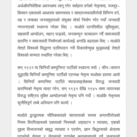
अर्धऔपनिवेशिक अवस्थामा लागू गरेर सर्वहारा वर्गको नेतृत्वमा, मजदूर–
किसान एकताको आधारमा सामन्तवाद र साम्राज्यवादविरोधी विभिन्न वर्ग,
तह र तप्कका जनसमुदायको संयुक्त मोर्चा निर्माण गरेर नयाँ जनवादी
गणतन्त्रको स्थापना गरेका थिए । माओले प्रगतिशील भूमिसुधार,
सहकारी आन्दोलन, महान् फड्को, जनकम्युन सञ्चालन गर्दै समाजवादी
क्रान्ति र समाजवादी निर्माणको कार्यलाई अगाडि बढाएका थिए । माओले
तेश्रो विश्वको सिद्धान्त प्रतिपादन गरी विकासोन्मुख मुलूकलाई तेश्रो
विश्वको मान्यता स्थापित गरेका थिए ।
सन् १९२१ मा चिनियाँ कम्युनिस्ट पार्टीको स्थापना भयो । चीन–जापान
युद्धपछि चिनियाँ कम्युनिष्ट पार्टीको प्रत्यक्ष नेतृत्व माओका हातमा आयो
। चिनियाँ कम्यनिष्ट पार्टीले च्याङकाइसेकका विरुद्ध जनवादी
क्रान्तिको नेतृत्व मात्र गरेन, सन् १९३१ देखि १९४५ सम्म जापानका
विरुद्ध राष्ट्रिय मुक्ति आन्दोलनको नेतृत्व पनि गर्यो । माओकै नेतृत्वमा
चुनौतिपूर्ण लम्बे अभियान पनि चल्यो ।
माओले द्धन्द्धात्मक भौतिकवादको सारतत्वको रूपमा अन्तरविरोधको
नियम विपरितहरूको एकताको नियमको उद्घाटन र व्याख्या, एकको
दुइमा विभाजनको समृद्ध व्याख्या र प्रयोग, ज्ञान सिद्धान्तको क्षेत्रमा
पदार्थको चेतना र चेतनाको पदार्थमा रूपान्तरणको दुई छलाङको