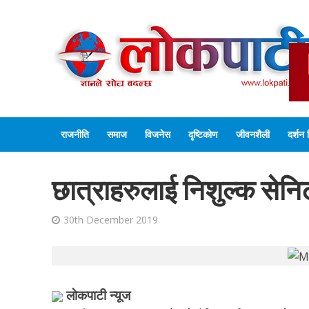
राजनीति
समाज
विजनेस
दृष्टिकोण
जीवनशैली
दर्शन 
छात्राहरुलाई निशुल्क सेनिट
30th December 2019
लाेकपाटी न्यूज