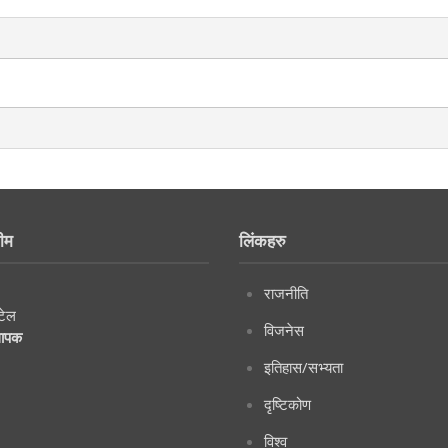
ीम
लिंकहरु
राजनीति
टेल
विजनेस
थापक
इतिहास/सभ्यता
दृष्टिकोण
विश्व