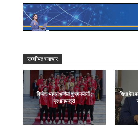
सम्बन्धित समाचार
विजेता भइएन भन्दैमा दुःख नमानौं :
शिक्षा ऐन ब
प्रधानमन्त्री