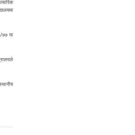
औपचारिक
्यालयमा
६/७७ मा
्रालयले
स्थानीय