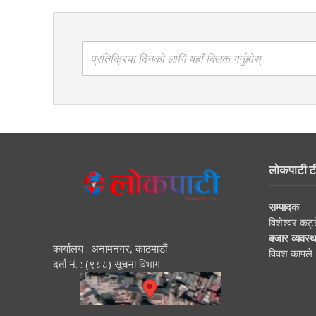
प्रतिक्रिया दिनको लागि यहाँ क्लिक गर्नुहोस्
लोकपाटी ट
सम्पादक
विशेश्वर कट्
बजार व्यवस्
कार्यालय : अनामनगर, काठमाडाैं
विवश काफ्ले
दर्ता नं. : (९८८) सूचना विभाग