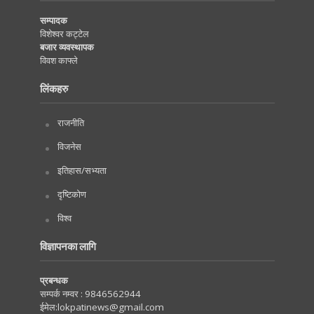
सम्पादक
विशेश्वर कट्टेल
बजार व्यवस्थापक
विवश काफ्ले
लिंकहरु
राजनीति
विजनेस
इतिहास/सभ्यता
दृष्टिकोण
विश्व
विज्ञापनका लागि
प्रबन्धक
सम्पर्क नम्वर :
9846562944
ईमेल:
lokpatinews@gmail.com