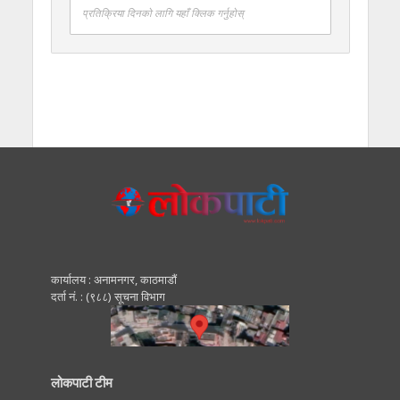
प्रतिक्रिया दिनको लागि यहाँ क्लिक गर्नुहोस्
कार्यालय : अनामनगर, काठमाडाैं
दर्ता नं. : (९८८) सूचना विभाग
लोकपाटी टीम