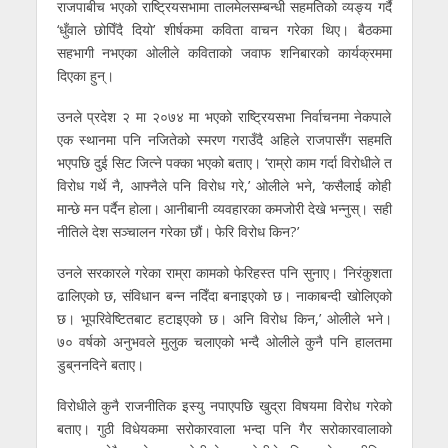
राजपाबीच भएको राष्ट्रियसभामा तालमेलसम्बन्धी सहमतिको व्यङ्य गर्दै
‘धुँवाले छोपिँदै दियो’ शीर्षकमा कविता वाचन गरेका थिए। बैठकमा
सहभागी नभएका ओलीले कविताको जवाफ शनिबारको कार्यक्रममा
दिएका हुन्।
उनले प्रदेश २ मा २०७४ मा भएको राष्ट्रियसभा निर्वाचनमा नेकपाले
एक स्थानमा पनि नजितेको स्मरण गराउँदै अहिले राजपासँग सहमति
भएपछि दुई सिट जित्ने पक्का भएको बताए। ‘राम्रो काम गर्दा विरोधीले त
विरोध गर्थे नै, आफ्नैले पनि विरोध गरे,’ ओलीले भने, ‘कसैलाई कोही
मान्छे मन पर्दैन होला। आनीबानी व्यवहारका कमजोरी देखे भन्नुस्। सही
नीतिले देश सञ्चालन गरेका छौं। फेरि विरोध किन?’
उनले सरकारले गरेका राम्रा कामको फेरिहस्त पनि सुनाए। ‘निरंकुशता
ढालिएको छ, संविधान बन्न नदिँदा बनाइएको छ। नाकाबन्दी खोलिएको
छ। भूपरिवेष्टितबाट हटाइएको छ। अनि विरोध किन,’ ओलीले भने।
७० वर्षको अनुभवले मुलुक चलाएको भन्दै ओलीले कुनै पनि हालतमा
डुब्‌ननदिने बताए।
विरोधीले कुनै राजनीतिक इस्यु नपाएपछि खुद्रा विषयमा विरोध गरेको
बताए। गुठी विधेयकमा सरोकारवाला भन्दा पनि गैर सरोकारवालाको