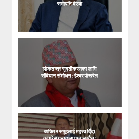
सभापति देउवा
लोकतन्त्र सुदृढीकरणका लागि
संविधान संशोधन : ईश्वर पोखरेल
व्यक्ति र समूहलाई महत्त्व दिँदा
कांग्रेस गन्तव्यमा पुग्न सक्दैन :