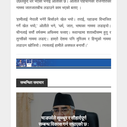
उछलकुद धेरै भएको भनाइ ओलीको छ। ओलीले पहिचानको राजनीतिका
नाममा जातजातबीच लडाउने काम भएको बताए ।
‘हामीलाई नेपाली भनेरै बिर्साउने खेल भयो। तराई, पहाडमा विभाजित
गर्ने खेल भयो,’ ओलीले भने, ‘धर्म, जात, भाषाका नाममा लडाइयो।
चीनलाई सयौं वर्षसम्म अफिममा फसाए। रूवान्डामा शताब्दीसम्म हुतु र
तुत्सीको नाममा लडाए। हाम्रो देशमा पनि मुस्लिम र हिन्दुको नाममा
लडाउन खोजियो। त्यसलाई हामीले असफल बनायौं।’
सम्बन्धित समाचार
चाडपर्वले सुमधुर र सौहार्दपूर्ण
सम्बन्ध विकास गर्न सघाएको छ :