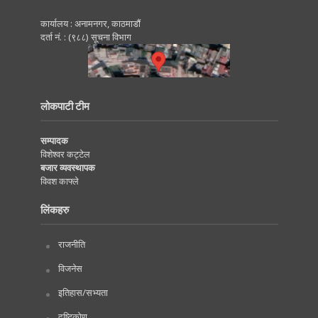
कार्यालय : अनामनगर, काठमाडाैं
दर्ता नं. : (९८८) सूचना विभाग
लोकपाटी टीम
सम्पादक
विशेश्वर कट्टेल
बजार व्यवस्थापक
विवश काफ्ले
लिंकहरु
राजनीति
विजनेस
इतिहास/सभ्यता
दृष्टिकोण