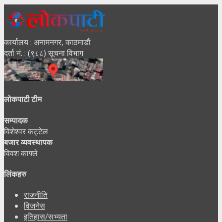
कार्यालय : अनामनगर, काठमाडाैं
दर्ता नं. : (९८८) सूचना विभाग
लोकपाटी टीम
सम्पादक
विशेश्वर कट्टेल
बजार व्यवस्थापक
विवश काफ्ले
लिंकहरु
राजनीति
विजनेस
इतिहास/सभ्यता