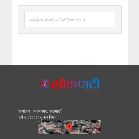
प्रतिक्रिया दिनको लागि यहाँ क्लिक गर्नुहोस्
कार्यालय : अनामनगर, काठमाडाैं
दर्ता नं. : (९८८) सूचना विभाग