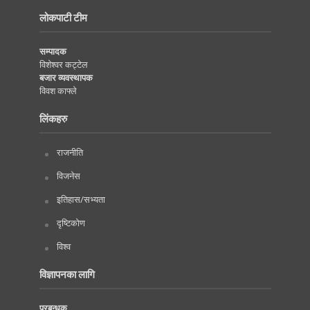
लोकपाटी टीम
सम्पादक
विशेश्वर कट्टेल
बजार व्यवस्थापक
विवश काफ्ले
लिंकहरु
राजनीति
विजनेस
इतिहास/सभ्यता
दृष्टिकोण
विश्व
विज्ञापनका लागि
प्रबन्धक