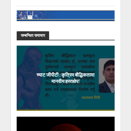
सम्बन्धित समाचार
च्याट जीपीटी : कृत्रिम बौद्धिकतामा
मानवीय हस्तक्षेप!