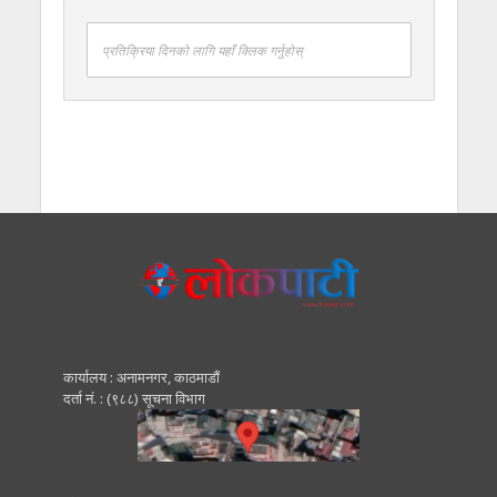
प्रतिक्रिया दिनको लागि यहाँ क्लिक गर्नुहोस्
कार्यालय : अनामनगर, काठमाडाैं
दर्ता नं. : (९८८) सूचना विभाग