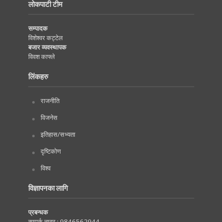
लोकपाटी टीम
सम्पादक
विशेश्वर कट्टेल
बजार व्यवस्थापक
विवश काफ्ले
लिंकहरु
राजनीति
विजनेस
इतिहास/सभ्यता
दृष्टिकोण
विश्व
विज्ञापनका लागि
प्रबन्धक
सम्पर्क नम्वर :
9846562944