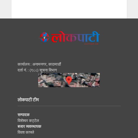
कार्यालय : अनामनगर, काठमाडाैं
दर्ता नं. : (९८८) सूचना विभाग
लोकपाटी टीम
सम्पादक
विशेश्वर कट्टेल
बजार व्यवस्थापक
विवश काफ्ले