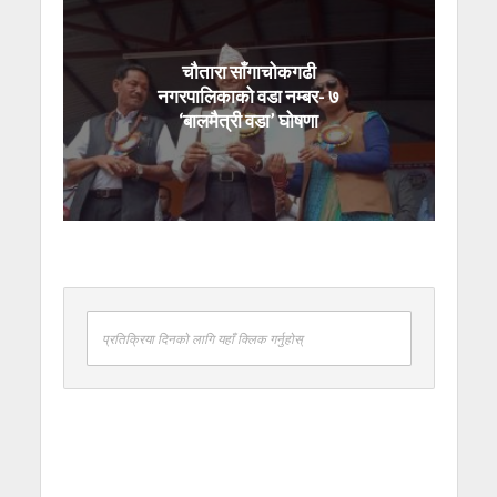
चौतारा साँगाचोकगढी
नगरपालिकाको वडा नम्बर- ७
‘बालमैत्री वडा’ घोषणा
प्रतिक्रिया दिनको लागि यहाँ क्लिक गर्नुहोस्