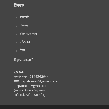
लिंकहरु
राजनीति
विजनेस
इतिहास/सभ्यता
दृष्टिकोण
विश्व
विज्ञापनका लागि
प्रबन्धक
सम्पर्क नम्वर :
9846562944
ईमेल:
lokpatinews@gmail.com
lokpatiadd@gmail.com
(समाचार, विचार र विज्ञापनका
लागि यहाँहरुको साथमा छौं।)