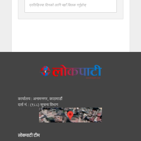
प्रतिक्रिया दिनको लागि यहाँ क्लिक गर्नुहोस्
कार्यालय : अनामनगर, काठमाडाैं
दर्ता नं. : (९८८) सूचना विभाग
लोकपाटी टीम