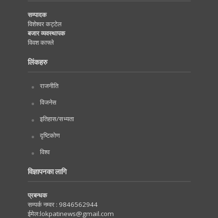
सम्पादक
विशेश्वर कट्टेल
बजार व्यवस्थापक
विवश काफ्ले
लिंकहरु
राजनीति
विजनेस
इतिहास/सभ्यता
दृष्टिकोण
विश्व
विज्ञापनका लागि
प्रबन्धक
सम्पर्क नम्वर :
9846562944
ईमेल:
lokpatinews@gmail.com