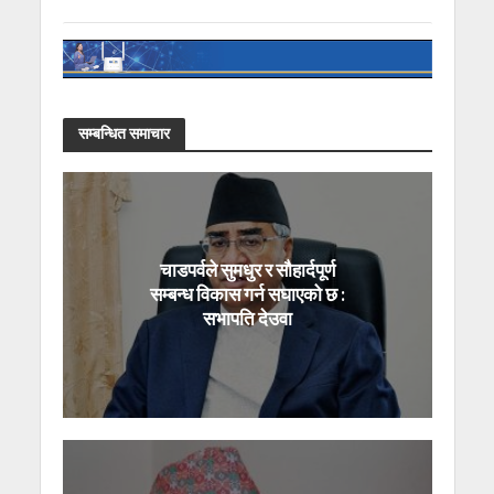
सम्बन्धित समाचार
चाडपर्वले सुमधुर र सौहार्दपूर्ण
सम्बन्ध विकास गर्न सघाएको छ :
सभापति देउवा