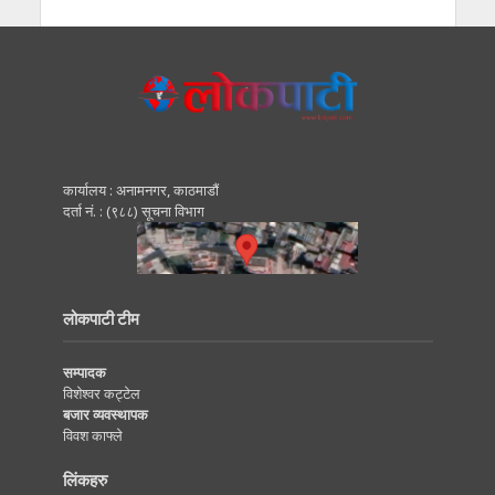
कार्यालय : अनामनगर, काठमाडाैं
दर्ता नं. : (९८८) सूचना विभाग
लोकपाटी टीम
सम्पादक
विशेश्वर कट्टेल
बजार व्यवस्थापक
विवश काफ्ले
लिंकहरु