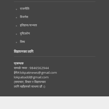
राजनीति
विजनेस
इतिहास/सभ्यता
दृष्टिकोण
विश्व
विज्ञापनका लागि
प्रबन्धक
सम्पर्क नम्वर :
9846562944
ईमेल:
lokpatinews@gmail.com
lokpatiadd@gmail.com
(समाचार, विचार र विज्ञापनका
लागि यहाँहरुको साथमा छौं।)
Copyright © 2020. All Rights Reserved by Lokpati.com
:: Maintained by
Tachyonwave
.