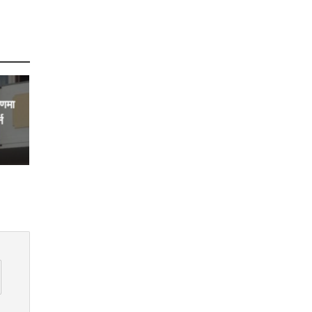
रणमा
न