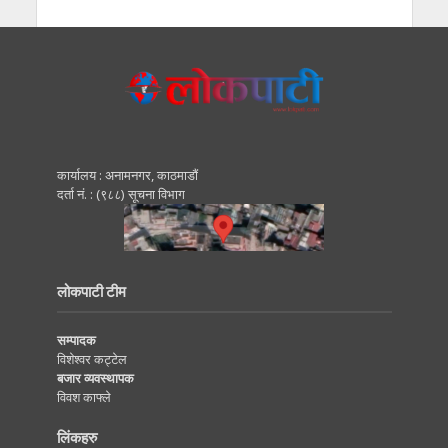
कार्यालय : अनामनगर, काठमाडाैं
दर्ता नं. : (९८८) सूचना विभाग
लोकपाटी टीम
सम्पादक
विशेश्वर कट्टेल
बजार व्यवस्थापक
विवश काफ्ले
लिंकहरु