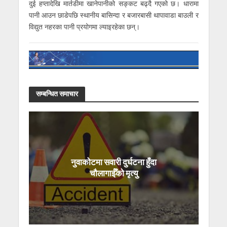
दुई हप्तादेखि मार्तडीमा खानेपानीको सङ्कट बढ्दै गएको छ। धारामा
पानी आउन छाडेपछि स्थानीय बासिन्दा र बजारबासी थापावाडा बाउली र
विद्युत नहरका पानी प्रयोगमा ल्याइरहेका छन्।
सम्बन्धित समाचार
नुवाकोटमा सवारी दुर्घटना हुँदा
चौलागाईँको मृत्यु