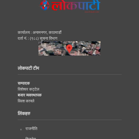
कार्यालय : अनामनगर, काठमाडाैं
दर्ता नं. : (९८८) सूचना विभाग
लोकपाटी टीम
सम्पादक
विशेश्वर कट्टेल
बजार व्यवस्थापक
विवश काफ्ले
लिंकहरु
राजनीति