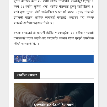
पुरानो बानेश्वर बस्ने २४ वर्षीय आशिष सिजापति, कञ्चनपुर श्रीपुर ६
बस्ने २९ वर्षीया सुनिता धामी, धादिङ नेत्रवती ढुस्जु गाउँपालिका ६
बस्ने कृष्ण गुरुङ, सोही गाउँपालिका ४ घर भई बा२ज ५३५६ नंम्बरको
ट्याक्सी चालक आशिक लामालाई मगरलाई अपहरण गरी बन्धक
बनाएको आरोपमा पक्राउ गरेको छ।
बन्धक बनाइराखेको घरधनी हेटौँडा ९ लामसुरेका ३६ वर्षीया सरस्वती
तामाङलाई घटना भएको आठ घण्टापछि पक्राउ गरेको प्रहरी उपरीक्षक
सिंहले जानकारी दिए ।
सम्बन्धित समाचार
इन्टरपोलबाट रेड नोटिस जारी