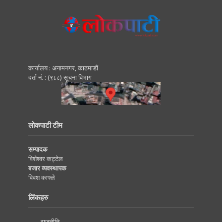
कार्यालय : अनामनगर, काठमाडाैं
दर्ता नं. : (९८८) सूचना विभाग
लोकपाटी टीम
सम्पादक
विशेश्वर कट्टेल
बजार व्यवस्थापक
विवश काफ्ले
लिंकहरु
राजनीति