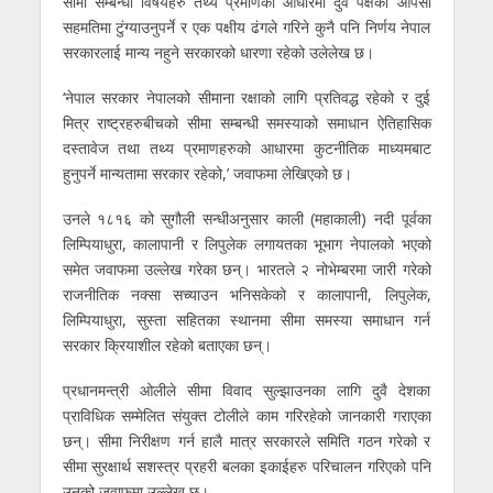
सीमा सम्बन्धी विषयहरु तथ्य प्रमाणको आधारमा दुवै पक्षको आपसी
सहमतिमा टुंग्याउनुपर्ने र एक पक्षीय ढंगले गरिने कुनै पनि निर्णय नेपाल
सरकारलाई मान्य नहुने सरकारको धारणा रहेको उलेलेख छ।
‘नेपाल सरकार नेपालको सीमाना रक्षाको लागि प्रतिवद्ध रहेको र दुई
मित्र राष्ट्रहरुबीचको सीमा सम्बन्धी समस्याको समाधान ऐतिहासिक
दस्तावेज तथा तथ्य प्रमाणहरुको आधारमा कुटनीतिक माध्यमबाट
हुनुपर्ने मान्यतामा सरकार रहेको,’ जवाफमा लेखिएको छ।
उनले १८१६ को सुगौली सन्धीअनुसार काली (महाकाली) नदी पूर्वका
लिम्पियाधुरा, कालापानी र लिपुलेक लगायतका भूभाग नेपालको भएको
समेत जवाफमा उल्लेख गरेका छन्। भारतले २ नोभेम्बरमा जारी गरेको
राजनीतिक नक्सा सच्याउन भनिसकेको र कालापानी, लिपुलेक,
लिम्पियाधुरा, सुस्ता सहितका स्थानमा सीमा समस्या समाधान गर्न
सरकार क्रियाशील रहेको बताएका छन्।
प्रधानमन्त्री ओलीले सीमा विवाद सुल्झाउनका लागि दुवै देशका
प्राविधिक सम्मेलित संयुक्त टोलीले काम गरिरहेको जानकारी गराएका
छन्। सीमा निरीक्षण गर्न हालै मात्र सरकारले समिति गठन गरेको र
सीमा सुरक्षार्थ सशस्त्र प्रहरी बलका इकाईहरु परिचालन गरिएको पनि
उनको जवाफमा उल्लेख छ।