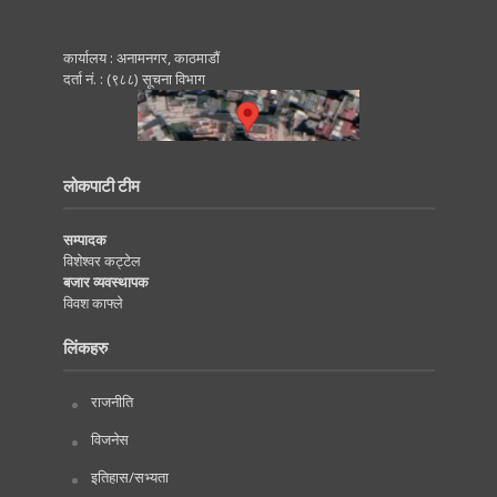
कार्यालय : अनामनगर, काठमाडाैं
दर्ता नं. : (९८८) सूचना विभाग
लोकपाटी टीम
सम्पादक
विशेश्वर कट्टेल
बजार व्यवस्थापक
विवश काफ्ले
लिंकहरु
राजनीति
विजनेस
इतिहास/सभ्यता