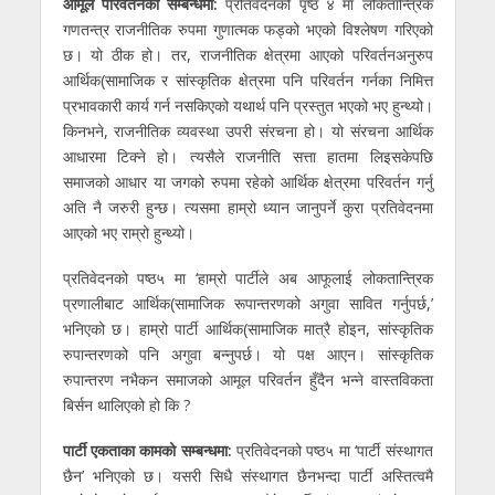
आमूल परिवर्तनको सम्बन्धमा:
प्रतिवेदनको पृष्ठ ४ मा लोकतान्त्रिक
गणतन्त्र राजनीतिक रुपमा गुणात्मक फड्को भएको विश्लेषण गरिएको
छ। यो ठीक हो। तर, राजनीतिक क्षेत्रमा आएको परिवर्तनअनुरुप
आर्थिक(सामाजिक र सांस्कृतिक क्षेत्रमा पनि परिवर्तन गर्नका निमित्त
प्रभावकारी कार्य गर्न नसकिएको यथार्थ पनि प्रस्तुत भएको भए हुन्थ्यो।
किनभने, राजनीतिक व्यवस्था उपरी संरचना हो। यो संरचना आर्थिक
आधारमा टिक्ने हो। त्यसैले राजनीति सत्ता हातमा लिइसकेपछि
समाजको आधार या जगको रुपमा रहेको आर्थिक क्षेत्रमा परिवर्तन गर्नु
अति नै जरुरी हुन्छ। त्यसमा हाम्रो ध्यान जानुपर्ने कुरा प्रतिवेदनमा
आएको भए राम्रो हुन्थ्यो।
प्रतिवेदनको पष्ठ५ मा ‘हाम्रो पार्टीले अब आफूलाई लोकतान्त्रिक
प्रणालीबाट आर्थिक(सामाजिक रूपान्तरणको अगुवा सावित गर्नुपर्छ,’
भनिएको छ। हाम्रो पार्टी आर्थिक(सामाजिक मात्रै होइन, सांस्कृतिक
रुपान्तरणको पनि अगुवा बन्नुपर्छ। यो पक्ष आएन। सांस्कृतिक
रुपान्तरण नभैकन समाजको आमूल परिवर्तन हुँदैन भन्ने वास्तविकता
बिर्सन थालिएको हो कि ?
पार्टी एकताका कामको सम्बन्धमा:
प्रतिवेदनको पष्ठ५ मा ‘पार्टी संस्थागत
छैन’ भनिएको छ। यसरी सिधै संस्थागत छैनभन्दा पार्टी अस्तित्वमै