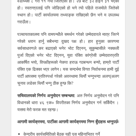
वडाध्यक्ष ८ गरी ११ नयाँ जितिएको हो। २७ बाट ३२ होइन ३१ भएको
हो। स्वतन्त्रलाई पनि जोडिएको हो भने त्यो पहिले राजमोले जितेको
स्थान हो। पार्टी कार्यालयमा तथ्याङ्क राखिएको छैन भने म उपलब्ध
गराउँला।
पञ्चायतकालमा पनि वामपन्थीले समर्थन गरेको उम्मेदवारले मात्र जित्ने
गरेको धरान हार्नु सबैभन्दा दुखद पक्ष हो। हार हुनुका कारणमा
सर्वसाधारणले कर बढाएको भनेर भोट दिएनन्, सुकुम्बासीले नक्कली
पुर्जा दिएको भनेर भोट दिएनन्, युवा पंक्ति कांग्रेसी उम्मेदवारप्रति
आकर्षित भयो, विपक्षीहरूको नेकपा हराऊ गठबन्धन बन्यो, हाम्रो पार्टी
पंक्ति एक ढिक्का भएर लागेन। यस सन्दर्भमा विगत निर्वाचनमा हामी दुई
पार्टी आपसमा प्रतिस्पर्धा गरेको अवस्थामा थियौं भन्नुभन्दा अलग(अलग
चुनाव लडेका थियौं भन्नु ठीक हुन्छ कि?
सचिवालयको निर्णय अनुमोदन सम्बन्धमा:
अरु निर्णय अनुमोदन गरे पनि
विधानको धारा ४६ ९क० विपरीतका निर्णय अनुमोदन गर्न सकिँदैन ।
यसमा मेरो फरक मत रहन्छ।
आगामी कार्यक्रममा,
पार्टीका आगामी कार्यक्रममा निम्न बुँदाहरू थप्नुपर्छः
केन्द्रीय कार्यसमितिको बैठक यही पुस महिनाभित्र गर्ने