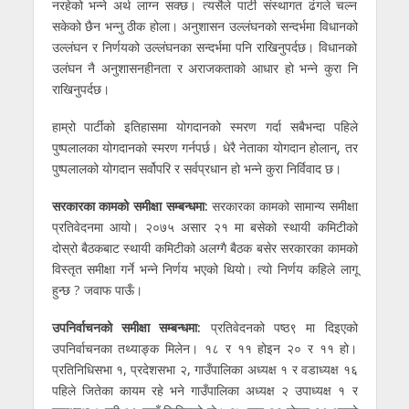
नरहेको भन्ने अर्थ लाग्न सक्छ। त्यसैले पार्टी संस्थागत ढंगले चल्न
सकेको छैन भन्नु ठीक होला। अनुशासन उल्लंघनको सन्दर्भमा विधानको
उल्लंघन र निर्णयको उल्लंघनका सन्दर्भमा पनि राखिनुपर्दछ। विधानको
उलंघन नै अनुशासनहीनता र अराजकताको आधार हो भन्ने कुरा नि
राखिनुपर्दछ।
हाम्रो पार्टीको इतिहासमा योगदानको स्मरण गर्दा सबैभन्दा पहिले
पुष्पलालका योगदानको स्मरण गर्नपर्छ। धेरै नेताका योगदान होलान्, तर
पुष्पलालको योगदान सर्वोपरि र सर्वप्रधान हो भन्ने कुरा निर्विवाद छ।
सरकारका कामको समीक्षा सम्बन्धमा:
सरकारका कामको सामान्य समीक्षा
प्रतिवेदनमा आयो। २०७५ असार २१ मा बसेको स्थायी कमिटीको
दोस्रो बैठकबाट स्थायी कमिटीको अलग्गै बैठक बसेर सरकारका कामको
विस्तृत समीक्षा गर्ने भन्ने निर्णय भएको थियो। त्यो निर्णय कहिले लागू
हुन्छ ? जवाफ पाऊँ।
उपनिर्वाचनको समीक्षा सम्बन्धमा:
प्रतिवेदनको पष्ठ९ मा दिइएको
उपनिर्वाचनका तथ्याङ्क मिलेन। १८ र ११ होइन २० र ११ हो।
प्रतिनिधिसभा १, प्रदेशसभा २, गाउँपालिका अध्यक्ष १ र वडाध्यक्ष १६
पहिले जितेका कायम रहे भने गाउँपालिका अध्यक्ष २ उपाध्यक्ष १ र