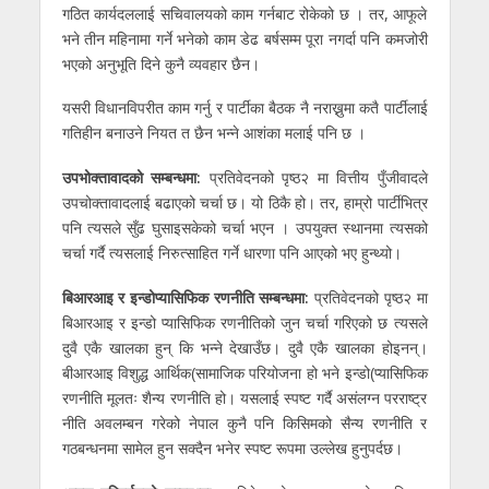
गठित कार्यदललाई सचिवालयको काम गर्नबाट रोकेको छ । तर, आफूले
भने तीन महिनामा गर्ने भनेको काम डेढ बर्षसम्म पूरा नगर्दा पनि कमजोरी
भएको अनुभूति दिने कुनै व्यवहार छैन।
यसरी विधानविपरीत काम गर्नु र पार्टीका बैठक नै नराख्नुमा कतै पार्टीलाई
गतिहीन बनाउने नियत त छैन भन्ने आशंका मलाई पनि छ ।
उपभोक्तावादको सम्बन्धमा:
प्रतिवेदनको पृष्ठ२ मा वित्तीय पुँजीवादले
उपचोक्तावादलाई बढाएको चर्चा छ। यो ठिकै हो। तर, हाम्रो पार्टीभित्र
पनि त्यसले सुँढ घुसाइसकेको चर्चा भएन । उपयुक्त स्थानमा त्यसको
चर्चा गर्दै त्यसलाई निरुत्साहित गर्ने धारणा पनि आएको भए हुन्थ्यो।
बिआरआइ र इन्डोप्यासिफिक रणनीति सम्बन्धमा:
प्रतिवेदनको पृष्ठ२ मा
बिआरआइ र इन्डो प्यासिफिक रणनीतिको जुन चर्चा गरिएको छ त्यसले
दुवै एकै खालका हुन् कि भन्ने देखाउँछ। दुवै एकै खालका होइनन्।
बीआरआइ विशुद्ध आर्थिक(सामाजिक परियोजना हो भने इन्डो(प्यासिफिक
रणनीति मूलतः शैन्य रणनीति हो। यसलाई स्पष्ट गर्दै असंलग्न परराष्ट्र
नीति अवलम्बन गरेको नेपाल कुनै पनि किसिमको सैन्य रणनीति र
गठबन्धनमा सामेल हुन सक्दैन भनेर स्पष्ट रूपमा उल्लेख हुनुपर्दछ।