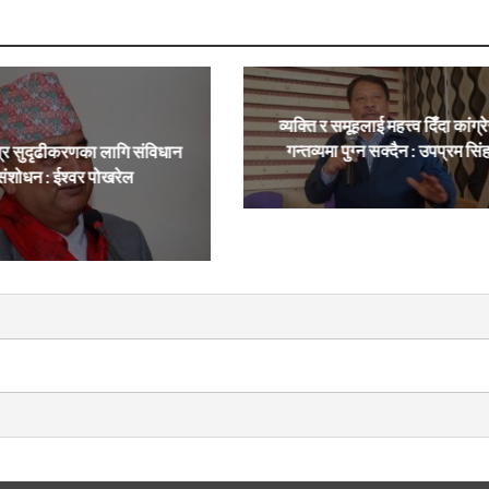
व्यक्ति र समूहलाई महत्त्व दिँदा कांग्र
गन्तव्यमा पुग्न सक्दैन : उपप्रम सिं
्र सुदृढीकरणका लागि संविधान
संशोधन : ईश्वर पोखरेल