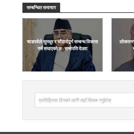
सम्बन्धित समाचार
चाडपर्वले सुमधुर र सौहार्दपूर्ण सम्बन्ध विकास
लोकतन्त
गर्न सघाएको छ : सभापति देउवा
प्रतिक्रिया दिनको लागि यहाँ क्लिक गर्नुहोस्