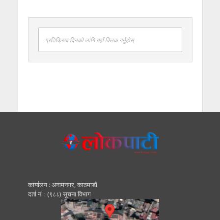
प्रतिक्रिया दिनको लागि यहाँ क्लिक गर्नुहोस्
कार्यालय : अनामनगर, काठमाडाैं
दर्ता नं. : (९८८) सूचना विभाग