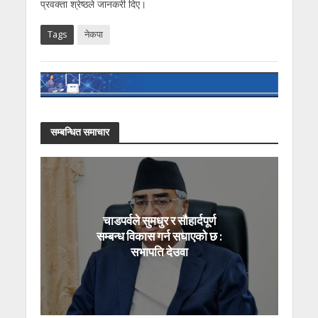
प्रवक्ता श्रेष्ठले जानकरी दिए।
Tags
नेकपा
सम्बन्धित समाचार
चाडपर्वले सुमधुर र सौहार्दपूर्ण
सम्बन्ध विकास गर्न सघाएको छ :
सभापति देउवा