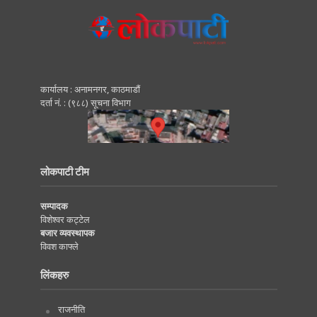
कार्यालय : अनामनगर, काठमाडाैं
दर्ता नं. : (९८८) सूचना विभाग
लोकपाटी टीम
सम्पादक
विशेश्वर कट्टेल
बजार व्यवस्थापक
विवश काफ्ले
लिंकहरु
राजनीति