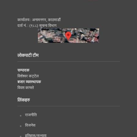
कार्यालय : अनामनगर, काठमाडाैं
दर्ता नं. : (९८८) सूचना विभाग
लोकपाटी टीम
सम्पादक
विशेश्वर कट्टेल
बजार व्यवस्थापक
विवश काफ्ले
लिंकहरु
राजनीति
विजनेस
इतिहास/सभ्यता