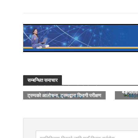
सम्बन्धित समाचार
ह्यारिसले महिलामाथि टिप्पणी गरेको भन्दै
बङ्गलादे
ट्रम्पको आलोचना, ट्रम्पद्वारा दिमागी परीक्षण
गर्न ह्यारिसलाई चुनौती