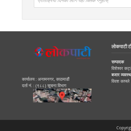
प्रतिक्रिया दिनको लागि यहाँ क्लिक गर्नुहोस्
लोकपाटी ट
सम्पादक
विशेश्वर कट्
बजार व्यवस्
कार्यालय : अनामनगर, काठमाडाैं
विवश काफ्ले
दर्ता नं. : (९८८) सूचना विभाग
Copyrig