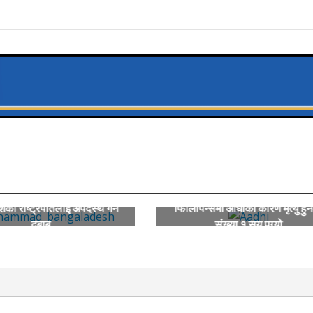
शका राष्ट्रपतिलाई अपदस्थ गर्न
फिलिपिन्समा आँधीका कारण मृत्यु हुन
दबाब
संख्या १ सय पुग्यो