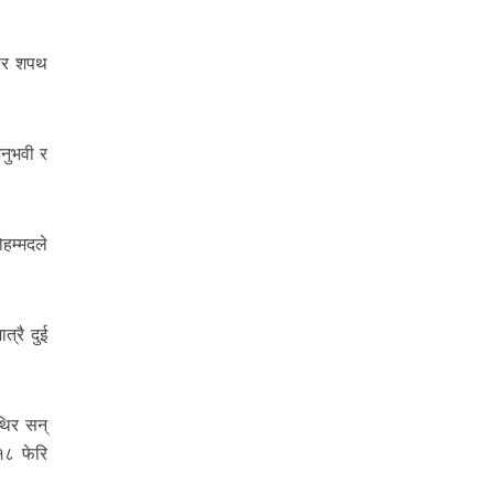
बार शपथ
नुभवी र
ोहम्मदले
त्रै दुई
थिर सन्
१८ फेरि