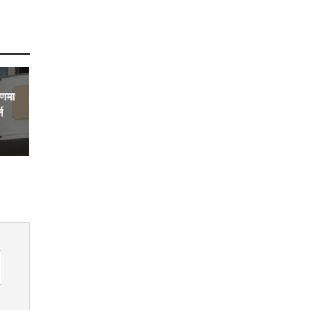
रणमा
न