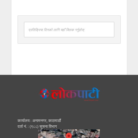
प्रतिक्रिया दिनको लागि यहाँ क्लिक गर्नुहोस्
कार्यालय : अनामनगर, काठमाडाैं
दर्ता नं. : (९८८) सूचना विभाग